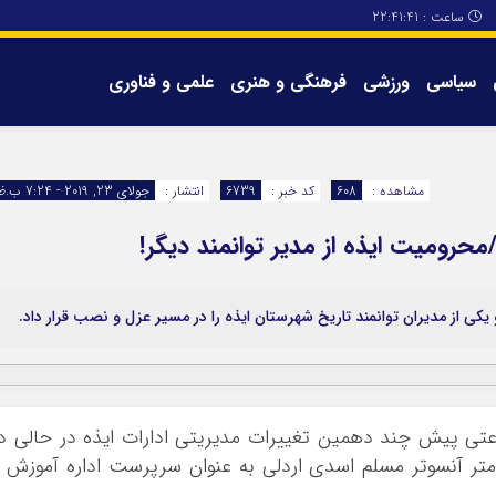
ساعت :
22:41:41
سیاسی
ورزشی
فرهنگی و هنری
علمی و فناوری
برگه های سایت
تماس با ما
مشاهده :
608
کد خبر :
6739
انتشار :
جولای 23, 2019 - 7:24 ب.ظ
محرومیت ایذه از مدیر توانمند دیگر!
یکی از مدیران توانمند تاریخ شهرستان ایذه را در مسیر عزل و نصب قرار داد.
ساعتی پیش چند دهمین تغییرات مدیریتی ادارات ایذه در حالی د
 آنسوتر مسلم اسدی اردلی به عنوان سرپرست اداره آموزش 