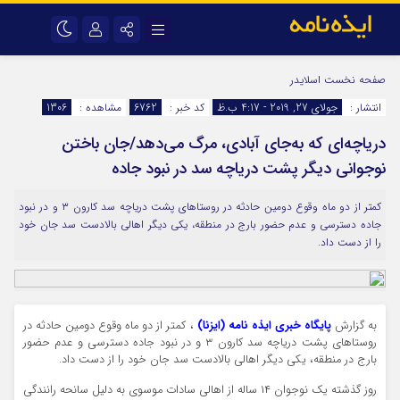
نام کاربری یا نشانی ایمیل
اینستاگرام
تلگرام
صفحه نخست
اسلایدر
انتشار :
جولای 27, 2019 - 4:17 ب.ظ
کد خبر :
6762
مشاهده :
1306
سروش
ایتا
دریاچه‌ای که به‌جای آبادی، مرگ می‌دهد/جان باختن
رمز عبور
آپارات
اپلیکیشن
نوجوانی دیگر پشت دریاچه سد در نبود جاده
کمتر از دو ماه وقوع دومین حادثه در روستاهای پشت دریاچه سد کارون ۳ و در نبود
مرا به خاطر بسپار
جاده دسترسی و عدم حضور بارج در منطقه، یکی دیگر اهالی بالادست سد جان خود
را از دست داد.
به گزارش
پایگاه خبری ایذه نامه (ایزنا)
، کمتر از دو ماه وقوع دومین حادثه در
روستاهای پشت دریاچه سد کارون ۳ و در نبود جاده دسترسی و عدم حضور
بارج در منطقه، یکی دیگر اهالی بالادست سد جان خود را از دست داد.
روز گذشته یک نوجوان ۱۴ ساله از اهالی سادات موسوی به دلیل سانحه رانندگی