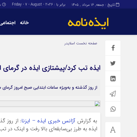
برابر با : Friday - 7 - August - 2026
تاریخ : جمعه, ۱۶ مرداد , ۱۴۰۵
س
خانه
اجتماعی
برگه نمونه
برگه نمونه
صفحه نخست
اسلایدر
درباره ما
ایذه تب کرد/پیشتازی ایذه در گرمای ا
از روز گذشته و به‌ویژه ساعات ابتدایی صبح امروز گرمای ه
به گزارش
آژانس خبری ایذه – ایزنا
: از روز گ
ایذه به طرز بی‌سابقه‌ای بالا رفت و اینک در تب 