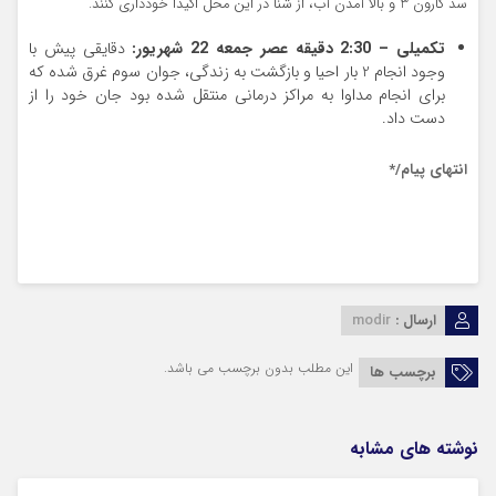
سد کارون 3 و بالا آمدن آب، از شنا در این محل اکیدا خودداری کنند.
تکمیلی – 2:30 دقیقه عصر جمعه 22 شهریور:
دقایقی پیش با
وجود انجام 2 بار احیا و بازگشت به زندگی، جوان سوم غرق شده که
برای انجام مداوا به مراکز درمانی منتقل شده بود جان خود را از
دست داد.
انتهای پیام/*
حوادث شهرستان ایذه – غرق شدن جوان ایذه ای در آب رود کارون –
تصادف ایذه – حوادث رانندگی – اخبار شهرستان ایذه
ارسال :
modir
این مطلب بدون برچسب می باشد.
برچسب ها
نوشته های مشابه