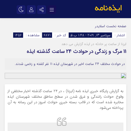
نام کاربری یا نشانی ایمیل
اینستاگرام
تلگرام
صفحه نخست
اسلایدر
انتشار :
سپتامبر 13, 2019 - 1:48 ب.ظ
کد خبر :
6871
مشاهده :
1456
سروش
ایتا
ایزنا از ساعت پر حادثه در ایذه گزارش می دهد
رمز عبور
آپارات
اپلیکیشن
11 مرگ و زندگی در حوادث 24 ساعت گذشته ایذه
در حوادث مختلف 24 ساعت اخیر در شهرستان ایذه 11 نفر کشته و زخمی شدند.
مرا به خاطر بسپار
به گزارش پایگاه خبری ایذه نامه (ایزنا) ، در 24 ساعت گذشته اخبار مختلفی از
وقوع حوادث رانندگی و غرق شدن در سطح مناطق مختلف شهرستان ایذه
مخابره شده است که در قالب بسته خبری حوادث امروز در این رسانه به آن
پرداخته می‌شود.