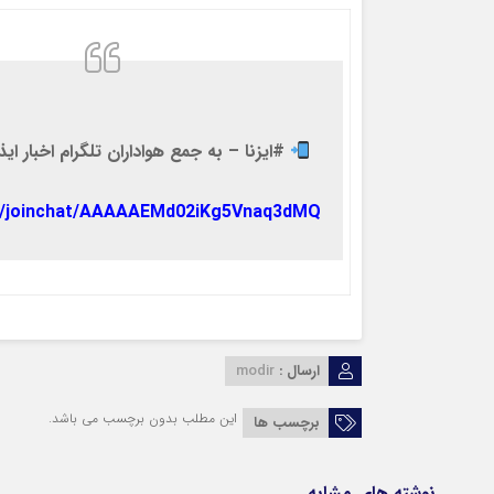
#ایزنا – به جمع هواداران تلگرام اخبار ایذ
e/joinchat/AAAAAEMd02iKg5Vnaq3dMQ
ارسال :
modir
این مطلب بدون برچسب می باشد.
برچسب ها
نوشته های مشابه