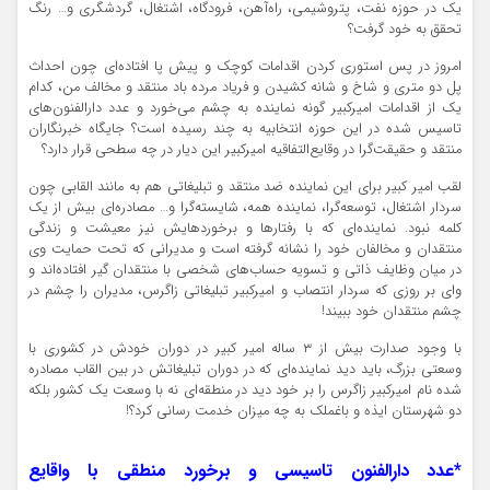
یک در حوزه نفت، پتروشیمی، راه‌آهن، فرودگاه، اشتغال، گردشگری و… رنگ
تحقق به خود گرفت؟
امروز در پس استوری کردن اقدامات کوچک و پیش پا افتاده‌ای چون احداث
پل دو متری و شاخ و شانه کشیدن و فریاد مرده باد منتقد و مخالف من، کدام
یک از اقدامات امیرکبیر گونه نماینده به چشم می‌خورد و عدد دارالفنون‌های
تاسیس شده در این حوزه انتخابیه به چند رسیده است؟ جایگاه خبرنگاران
منتقد و حقیقت‌گرا در وقایع‌التفاقیه امیرکبیر این دیار در چه سطحی قرار دارد؟
لقب امیر کبیر برای این نماینده ضد منتقد و تبلیغاتی هم به مانند القابی چون
سردار اشتغال، توسعه‌گرا، نماینده همه، شایسته‌گرا و… مصادره‌ای بیش از یک
کلمه نبود. نماینده‌ای که با رفتارها و برخوردهایش نیز معیشت و زندگی
منتقدان و مخالفان خود را نشانه گرفته است و مدیرانی که تحت حمایت وی
در میان وظایف ذاتی و تسویه حساب‌های شخصی با منتقدان گیر افتاده‌اند و
وای بر روزی که سردار انتصاب و امیرکبیر تبلیغاتی زاگرس، مدیران را چشم در
چشم منتقدان خود ببیند!
با وجود صدارت بیش از ۳ ساله امیر کبیر در دوران خودش در کشوری با
وسعتی بزرگ، باید دید نماینده‌ای که در دوران تبلیغاتش در بین القاب مصادره
شده نام امیرکبیر زاگرس را بر خود دید در منطقه‌ای نه با وسعت یک کشور بلکه
دو شهرستان ایذه و باغملک به چه میزان خدمت رسانی کرد؟!
*عدد دارالفنون تاسیسی و برخورد منطقی با واقایع