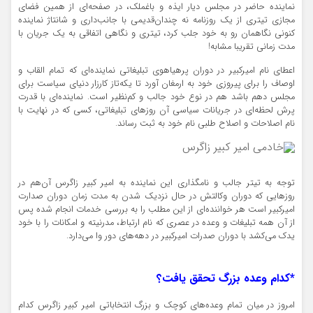
نماینده حاضر در مجلس دیار ایذه و باغملک، در صفحه‌ای از همین فضای
مجازی تیتری از یک روزنامه نه چندان‌قدیمی با جانب‌داری و شانتاژ نماینده
کنونی نگاهمان رو به خود جلب کرد، تیتری و نگاهی اتفاقی به یک جریان با
مدت زمانی تقریبا مشابه!
اعطای نام امیرکبیر در دوران پرهیاهوی تبلیغاتی نماینده‌ای که تمام القاب و
اوصاف را برای پیروزی خود به ارمغان آورد تا یکه‌تاز کارزار دنیای سیاست برای
مجلس دهم باشد هم در نوع خود جالب و کم‌نظیر است. نماینده‌ای با قدرت
پرش لحظه‌ای در جریانات سیاسی آن روزهای تبلیغاتی، کسی که در نهایت با
نام اصلاحات و اصلاح طلبی نام خود به ثبت رساند.
القاب مختلف برای نماینده ایذه و باغملک در مجلس شورای اسلامی
توجه به تیتر جالب و نامگذاری این نماینده به امیر کبیر زاگرس آن‌هم در
روزهایی که دوران وکالتش در حال نزدیک شدن به مدت زمان دوران صدارت
امیرکبیر است هر خواننده‌ای از این مطلب را به بررسی خدمات انجام شده پس
از آن همه تبلیغات و وعده در عصری که نام ارتباط، مدرنیته و امکانات را با خود
یدک می‌کشد با دوران صدرات امیرکبیر در دهه‌های دور وا می‌دارد.
*کدام وعده بزرگ تحقق یافت؟
امروز در میان تمام وعده‌های کوچک و بزرگ انتخاباتی امیر کبیر زاگرس کدام