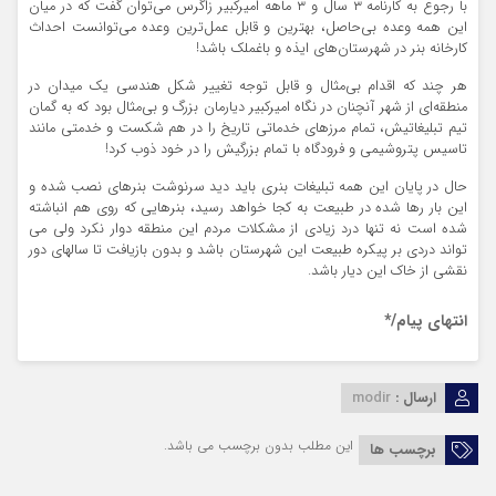
با رجوع به کارنامه ۳ سال و ۳ ماهه امیرکبیر زاگرس می‌توان گفت که در میان
این همه وعده بی‌حاصل، بهترین و قابل عمل‌ترین وعده می‌توانست احداث
کارخانه بنر در شهرستان‌های ایذه و باغملک باشد!
هر چند که اقدام بی‌مثال و قابل توجه تغییر شکل هندسی یک میدان در
منطقه‌ای از شهر آنچنان در نگاه امیرکبیر دیارمان بزرگ و بی‌مثال بود که به گمان
تیم تبلیغاتیش، تمام مرزهای خدماتی تاریخ را در هم شکست و خدمتی مانند
تاسیس پتروشیمی و فرودگاه با تمام بزرگیش را در خود ذوب کرد!
حال در پایان این همه تبلیغات بنری باید دید سرنوشت بنرهای نصب شده و
این بار رها شده در طبیعت به کجا خواهد رسید، بنرهایی که روی هم انباشته
شده است نه تنها درد زیادی از مشکلات مردم این منطقه دوار نکرد ولی می
تواند دردی بر پیکره طبیعت این شهرستان باشد و بدون بازیافت تا سالهای دور
نقشی از خاک این دیار باشد.
انتهای پیام/*
ارسال :
modir
این مطلب بدون برچسب می باشد.
برچسب ها