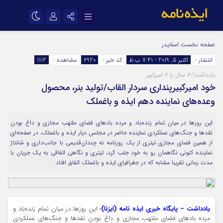
نام کاربری یا نشانی ایمیل
اینستاگرام
تلگرام
صفحه نخست
اسلایدر
انتشار :
اکتبر 5, 2019 - 7:41 ب.ظ
کد خبر :
6920
مشاهده :
1112
سروش
ایتا
یادداشت/۳ سال با ۲ امیرکبیر
رمز عبور
آپارات
اپلیکیشن
خود امیرکبیرپنداری سردار القاب/تولید بنر، محصول
وعده‌های نماینده دهم ایذه و باغملک
مرا به خاطر بسپار
این روزها در میان تمام زنده‌باد و مرده بادهای فضای ملتهب مجازی و داغ بودن
نقدها و جنگ‌های عملکردی نماینده حاضر در مجلس دیار ایذه و باغملک، در صفحه‌ای
از همین فضای مجازی تیتری از یک روزنامه نه چندان‌قدیمی با جانب‌داری و شانتاژ
نماینده کنونی نگاهمان رو به خود جلب کرد، تیتری و نگاهی اتفاقی به یک جریان با
مدت زمانی تقریبا مشابه که در جغرافیای ایذه و باغملک اتفاق افتاد.
یادداشت – پایگاه خبری ایذه نامه (ایزنا)
؛ این روزها در میان تمام زنده‌باد و
مرده بادهای فضای ملتهب مجازی و داغ بودن نقدها و جنگ‌های عملکردی