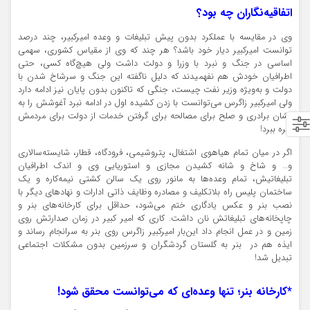
اتفاقیه‌نگاران چه بود؟
وی در مقایسه با عملکرد بدون پیش تبلیغات و وعده امیرکبیر، چند درصد
توانست امیرکبیر دیار خود باشد؟ هر چند که وی از مقیاس کشوری، سهمی
اساسی در جنگ و نبرد با وزرا و دولت داشت ولی هیچ‌گاه کسی، حتی
اطرافیان خودش هم نفهمیدند که دلیل ناگفته این جنگ و سرشاخ شدن با
دولت و به‌ویژه وزیر نفت چیست، جنگی که تاکنون بدون پایان نیز ادامه دارد
ولی امیرکبیر زاگرس می‌توانست با زدن کشیده اول در ادامه نبرد آغوشش را به
نشان برادری و صلح برای مصالحه برای گرفتن خدمات از دولت برای مردمش
بهره ببرد!
اگر در میان تمام هیاهوی اشتغال، پتروشیمی، فرودگاه، قطار، شایسته‌سالاری
و… و شاخ و شانه کشیدن مجازی و استوریایی وی و اندک اطرافیان
تبلیغاتیش، تمام وعده‌ها به مانور روی یک سالن کشتی نیمه‌کاره و یک
ساختمان پلیس راه بلاتکلیف و مصادره وظایف ذاتی ادارات و نهادهای دیگر با
نصب بنر و عکس یادگاری ختم می‌شود، حداقل برای کارخانه‌های بنر و
چاپخانه‌های تبلیغاتش نان داشت. کاری که امیر کبیر در زمان صدارتش روی
زمین و در عمل انجام داد این‌بار امیرکبیر زاگرس روی بنر به سرانجام رساند و
ایذه هم در بنر به گلستان گردشگران و سرزمین بدون مشکلات اجتماعی
تبدیل شد!
*کارخانه بنر؛ تنها وعده‌ای که می‌توانست محقق شود!