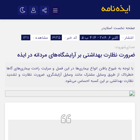
نام کاربری یا نشانی ایمیل
اینستاگرام
تلگرام
صفحه نخست
اسلایدر
انتشار :
اکتبر 6, 2019 - 4:14 ب.ظ
کد خبر :
6925
مشاهده :
1211
سروش
ایتا
صدای‌شهروند:
رمز عبور
آپارات
اپلیکیشن
ضرورت نظارت بهداشتی بر آرایشگاه‌های مردانه در ایذه
با توجه به شیوع یافتن انواع بیماری‌ها در این فصل و سرایت راحت بیماری‌های گاها
مرا به خاطر بسپار
خطرناک از طریق وسایل مشترک مانند وسایل آرایشگری، ضرورت نظارت و تشدید
نظارت بهداشتی بر این کسبه احساس می‌شود.