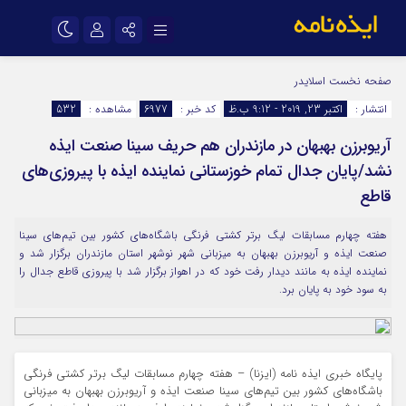
نام کاربری یا نشانی ایمیل
اینستاگرام
تلگرام
صفحه نخست
اسلایدر
انتشار :
اکتبر 23, 2019 - 9:12 ب.ظ
کد خبر :
6977
مشاهده :
532
سروش
ایتا
آریوبرزن بهبهان در مازندران هم حریف سینا صنعت ایذه
رمز عبور
آپارات
اپلیکیشن
نشد/پایان جدال تمام خوزستانی نماینده ایذه با پیروزی‌های
قاطع
مرا به خاطر بسپار
هفته چهارم مسابقات لیگ برتر کشتی فرنگی باشگاه‌های کشور بین تیم‌های سینا
صنعت ایذه و آریوبرزن بهبهان به میزبانی شهر نوشهر استان مازندران برگزار شد و
نماینده ایذه به مانند دیدار رفت خود که در اهواز برگزار شد با پیروزی قاطع جدال را
به سود خود به پایان برد.
پایگاه خبری ایذه نامه (ایزنا) – هفته چهارم مسابقات لیگ برتر کشتی فرنگی
باشگاه‌های کشور بین تیم‌های سینا صنعت ایذه و آریوبرزن بهبهان به میزبانی