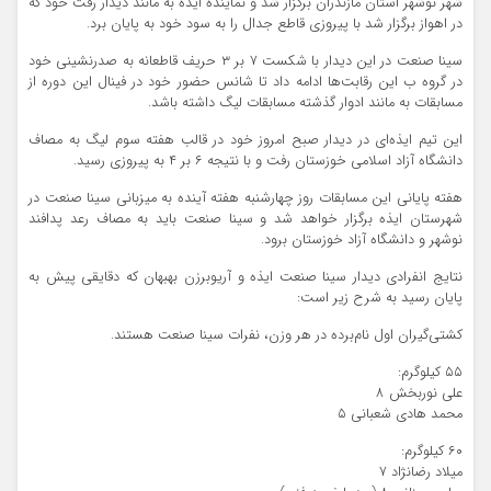
شهر نوشهر استان مازندران برگزار شد و نماینده ایذه به مانند دیدار رفت خود که
در اهواز برگزار شد با پیروزی قاطع جدال را به سود خود به پایان برد.
سینا صنعت در این دیدار با شکست ۷ بر ۳ حریف قاطعانه به صدرنشینی خود
در گروه ب این رقابت‌ها ادامه داد تا شانس حضور خود در فینال این دوره از
مسابقات به مانند ادوار گذشته مسابقات لیگ داشته باشد.
این تیم ایذه‌ای در دیدار صبح امروز خود در قالب هفته سوم لیگ به مصاف
دانشگاه آزاد اسلامی خوزستان رفت و با نتیجه ۶ بر ۴ به پیروزی رسید.
هفته پایانی این مسابقات روز چهارشنبه هفته آینده به میزبانی سینا صنعت در
شهرستان ایذه برگزار خواهد شد و سینا صنعت باید به مصاف رعد پدافند
نوشهر و دانشگاه آزاد خوزستان برود.
نتایج انفرادی دیدار سینا صنعت ایذه و آریوبرزن بهبهان که دقایقی پیش به
پایان رسید به شرح زیر است:
کشتی‌گیران اول نام‌برده در هر وزن، نفرات سینا صنعت هستند.
۵۵ کیلوگرم:
علی نوربخش ۸
محمد هادی شعبانی ۵
۶۰ کیلوگرم:
میلاد رضانژاد ۷