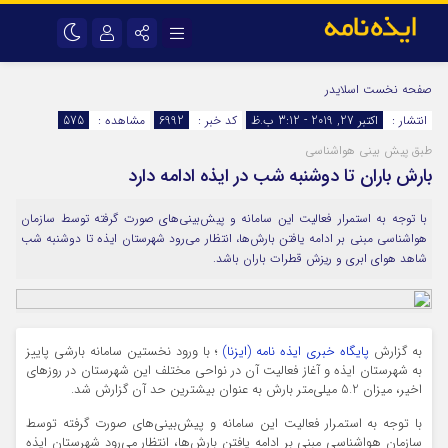
نام کاربری یا نشانی ایمیل
اینستاگرام
تلگرام
صفحه نخست
اسلایدر
انتشار :
اکتبر 27, 2019 - 3:12 ب.ظ
کد خبر :
6992
مشاهده :
575
سروش
ایتا
طبق پیش بینی هواشناسی
رمز عبور
آپارات
اپلیکیشن
بارش باران تا دوشنبه شب در ایذه ادامه دارد
با توجه به استمرار فعالیت این سامانه و پیش‌بینی‌های صورت گرفته توسط سازمان
مرا به خاطر بسپار
هواشناسی مبنی بر ادامه یافتن بارش‌ها، انتظار می‌رود شهرستان ایذه تا دوشنبه شب
شاهد هوای ابری و ریزش قطرات باران باشد.
به گزارش
پایگاه خبری ایذه نامه (ایزنا)
؛ با ورود نخستین سامانه بارشی پاییز
به شهرستان ایذه و آغاز فعالیت آن در نواحی مختلف این شهرستان در روزهای
اخیر، میزان 5.2 میلی‌متر بارش به عنوان بیشترین حد آن گزارش شد.
با توجه به استمرار فعالیت این سامانه و پیش‌بینی‌های صورت گرفته توسط
سازمان هواشناسی مبنی بر ادامه یافتن بارش‌ها، انتظار می‌رود شهرستان ایذه