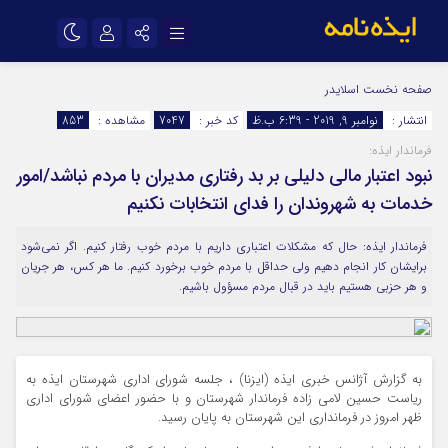
نام کاربری یا نشانی ایمیل
اینستاگرام
تلگرام
صفحه نخست
اسلایدر
انتشار :
نوامبر 9, 2019 - 6:39 ب.ظ
کد خبر :
7047
مشاهده :
853
سروش
ایتا
فرماندار ایذه:
رمز عبور
آپارات
اپلیکیشن
نبود اعتبار مالی دلیلی بر بد رفتاری مدیران با مردم نباشد/امور
خدمات به شهروندان را فدای انتخابات نکنیم
مرا به خاطر بسپار
فرماندار ایذه: حال که مشکلات اعتباری داریم با مردم خوب رفتار کنیم. اگر نمی‌شود
برایشان کار انجام دهیم ولی حداقل با مردم خوب برخورد کنیم. ما هر کس، هر جریان
و هر حزبی هستیم باید در قبال مردم مسؤول باشیم.
به گزارش آژانس خبری ایذه (ایزنا) ، جلسه شورای اداری شهرستان ایذه به
ریاست حسین لامی زاده فرماندار شهرستان و با حضور اعضای شورای اداری
ظهر امروز در فرمانداری این شهرستان به پایان رسید.