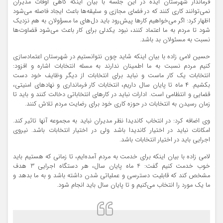
فرماندار شهرستان ایذه در این جلسه با بیان اینکه گاهی اوقات مدیران
نمی‌توانند کاری کنند که در فضای مجازی و سلیقه‌ها باعث ایجاد فاصله می‌شود
اظهار کرد: اگر می‌خواهیم کارها پیش‌رود باید دل‌های ما
مسؤولان
به هم نزدیک
شود تا مردم به ما اعتماد کنند، نبود یکدلی برای کار باعث می‌شود قضاوت‌ها
نسبت به مسئولان بد باشد.
حسین لامی زاده با بیان اینکه شاید چون نتوانستیم در شهرستان اعتمادسازی
کنیم مردم نسبت به ما اطمینان ندارند به مسله انتخابات اشاره و افزود:
انتخابات یک کار ماست و نباید برای انتخابات از دیگر وظایف خود دست
بکشیم. ۴ ماه تا پایان سال داریم، انتخابات کار فرمانداری و نهادهای امنیتی،
قضایی و انتظامی است. ادارات نباید در کارهای انتخاباتی دخالت کنند و باید تا
زمان رسیدن به انتخابات در حوزه کاری خود برای رضایت مردم تلاش کنند.
وی اضافه کرد: در انتخاب کاندیدا نظر مدیران نباید به مجموعه آنها تاثیر کند.
امکانات نباید در اختیار کاندیدا باشد ولی در اختیار انتخابات باشد. نیروی
اجرایی باید در اختیار انتخابات باشد.
لامی زاده با بیان اینکه برای خدمت به مردم آمده‌ایم، تا زمانی که هستیم باید
خوب خدمت کنیم گفت: 4 ماه پایان سال، هر دستگاه اجرایی 3 هدف
مشخص کند که قابلیت دسترسی و عملیاتی شدن داشته باشد و به ما بدهد و
ما یک مورد را انتخاب می‌کنیم و تا پایان سال باید انجام شود.