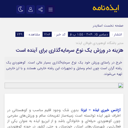
نام کاربری یا نشانی ایمیل
اینستاگرام
تلگرام
صفحه نخست
اسلایدر
انتشار :
دسامبر 15, 2019 - 1:55 ب.ظ
کد خبر :
7106
مشاهده :
749
سروش
ایتا
مدیر باشگاه کوهنوردی طوفان ایذه:
رمز عبور
آپارات
اپلیکیشن
هزینه در ورزش یک نوع سرمایه‌گذاری برای آینده است
خرج در راستای ورزش خود یک نوع سرمایه‌گذاری بسیار عالی است. کوهنوردی یک
مرا به خاطر بسپار
رشته گران است چون تمام وسایل و تجهیزات این رشته خارجی هستند و با ارز خارجی
تهیه می‌شوند.
آژانس خبری ایذه – ایزنا
: بدون شک وجود اقلیم مناسب و کوهستانی در
اطراف شهر ایذه توانسته است زمینه‌ساز تفریحات سالم و ورزش‌های مفرحی
چون کوهنوردی حرفه‌ای و خانوادگی باشد و از این‌رو ایذه به عنوان یکی از
فعال‌ترین شهرستان‌های استان خوزستان و حتی کشور در حوزه کوهنوردی