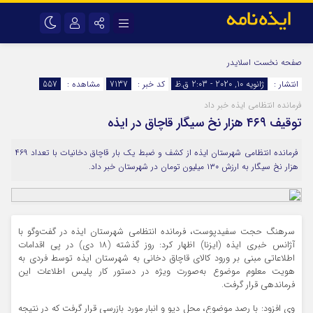
نام کاربری یا نشانی ایمیل
اینستاگرام
تلگرام
صفحه نخست
اسلایدر
انتشار :
ژانویه 10, 2020 - 2:03 ق.ظ
کد خبر :
7137
مشاهده :
557
سروش
ایتا
فرمانده انتظامی ایذه خبر داد
رمز عبور
آپارات
اپلیکیشن
توقیف ۴۶۹ هزار نخ سیگار قاچاق در ایذه
فرمانده انتظامی شهرستان ایذه از کشف و ضبط یک بار قاچاق دخانیات با تعداد ۴۶۹
مرا به خاطر بسپار
هزار نخ سیگار به ارزش ۱۳۰ میلیون تومان در شهرستان خبر داد.
سرهنگ حجت سفیدپوست، فرمانده انتظامی شهرستان ایذه در گفت‌و‌گو با
آژانس خبری ایذه (ایزنا) اظهار کرد: روز گذشته (۱۸ دی) در پی اقدامات
اطلاعاتی مبنی بر ورود کالای قاچاق دخانی به شهرستان ایذه توسط فردی به
هویت معلوم موضوع به‌صورت ویژه در دستور کار پلیس اطلاعات این
فرماندهی قرار گرفت.
وی افزود: با رصد موضوع، محل دپو و انبار مورد بازرسی قرار گرفت که در نتیجه