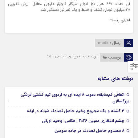
آن تعداد 469 هزار نخ انواع سیگار قاچاق خارجی معادل ارزش تقریبی
130میلیون تومان کشف و ضبط و یک نفر نیز دستگیر شد.
انتهای پیام/*
ارسال :
modir
این مطلب بدون برچسب می باشد.
برچسب ها
نوشته های مشابه
اتفاقی کم‌سابقه؛ دعوت 8 ایذه ای به اردوی تیم کشتی فرنگی
09 جولای 2026
بزرگسالان
09 فوریه 2026
۳ کشته و یک مجروح وخیم حاصل تصادف شبانه در ایذه
01 فوریه 2026
چشم انتظاری ممبین 2026 | عکاس: وحید اورکی
07 ژانویه 2026
8 مصدوم حاصل تصادف در جاده سوسن