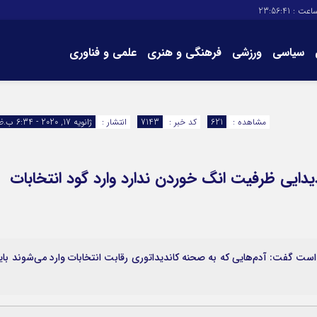
اعت :
23:56:42
سیاسی
ورزشی
فرهنگی و هنری
علمی و فناوری
برگه های سایت
تماس با ما
مشاهده :
621
کد خبر :
7143
انتشار :
ژانویه 17, 2020 - 6:34 ب.ظ
یی ظرفیت انگ خوردن ندارد وارد گود انتخابات
است گفت: آدم‌هایی که به صحنه کاندیداتوری رقابت انتخابات وارد می‌شوند بای