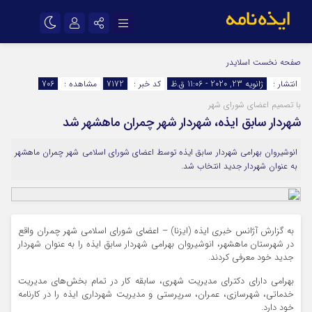
نام کاربری یا نشانی ایمیل
اینستاگرام
تلگرام
صفحه نخست
اسلایدر
انتشار :
ژانویه 23, 2020 - 11:06 ق.ظ
کد خبر :
7172
مشاهده :
706
سروش
ایتا
با تصمیم اعضای شورای شهر
رمز عبور
آپارات
اپلیکیشن
شهردار سابق ایذه، شهردار شهر چمران ماهشهر شد
انوشیروان بهرامی شهردار سابق ایذه توسط اعضای شورای اسلامی شهر چمران ماهشهر
مرا به خاطر بسپار
به عنوان شهردار جدید انتخاب شد.
به گزارش آژانس خبری ایذه (ایزنا) – اعضای شورای اسلامی شهر چمران واقع
در شهرستان ماهشهر، انوشیروان بهرامی شهردار سابق ایذه را به عنوان شهردار
جدید خود معرفی کردند.
بهرامی دارای دکترای مدیریت شهری، سابقه کار در تمام بخش‌های مدیریت
خدماتی، شهرسازی، عمران، سرپرستی و مدیریت شهرداری ایذه را در کارنامه
خود دارد.