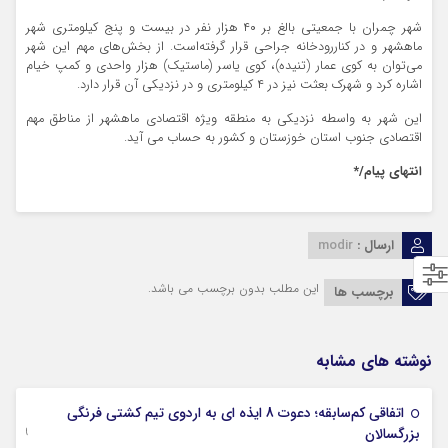
شهر چمران با جمعیتی بالغ بر ۴۰ هزار نفر در بیست و پنج کیلومتری شهر
ماهشهر و در کناررودخانه جراحی قرار گرفته‌است. از بخش‌های مهم این شهر
می‌توان به کوی عمار (تنیده)، کوی یاسر (ماستیک) هزار واحدی و کمپ خیام
اشاره کرد و شهرک بعثت نیز در ۴ کیلومتری و در نزدیکی آن قرار دارد.
این شهر به واسطه نزدیکی به منطقه ویژه اقتصادی ماهشهر از مناطق مهم
اقتصادی جنوب استان خوزستان و کشور به حساب می آید.
انتهای پیام/*
ارسال :
modir
این مطلب بدون برچسب می باشد.
برچسب ها
نوشته های مشابه
اتفاقی کم‌سابقه؛ دعوت 8 ایذه ای به اردوی تیم کشتی فرنگی
09 جولای 2026
بزرگسالان