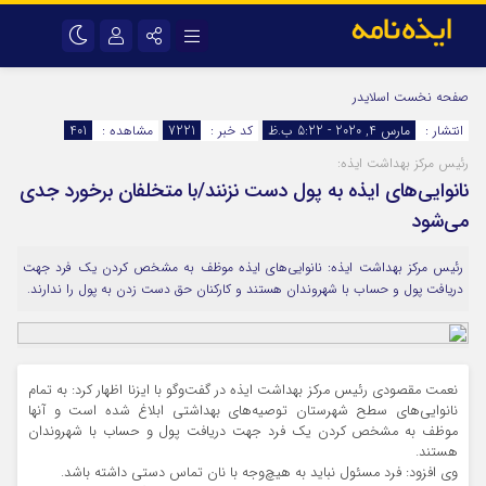
نام کاربری یا نشانی ایمیل
اینستاگرام
تلگرام
صفحه نخست
اسلایدر
انتشار :
مارس 4, 2020 - 5:22 ب.ظ
کد خبر :
7221
مشاهده :
401
سروش
ایتا
رئیس مرکز بهداشت ایذه:
رمز عبور
آپارات
اپلیکیشن
نانوایی‌های ایذه به پول دست نزنند/با متخلفان برخورد جدی
می‌شود
مرا به خاطر بسپار
رئیس مرکز بهداشت ایذه: نانوایی‌های ایذه موظف به مشخص کردن یک فرد جهت
دریافت پول و حساب با شهروندان هستند و کارکنان حق دست زدن به پول را ندارند.
نعمت مقصودی رئیس مرکز بهداشت ایذه در گفت‌و‌گو با ایزنا اظهار کرد: به تمام
نانوایی‌های سطح شهرستان توصیه‌های بهداشتی ابلاغ شده است و آنها
موظف به مشخص کردن یک فرد جهت دریافت پول و حساب با شهروندان
هستند.
وی افزود: فرد مسئول نباید به هیچ‌وجه با نان تماس دستی داشته باشد.