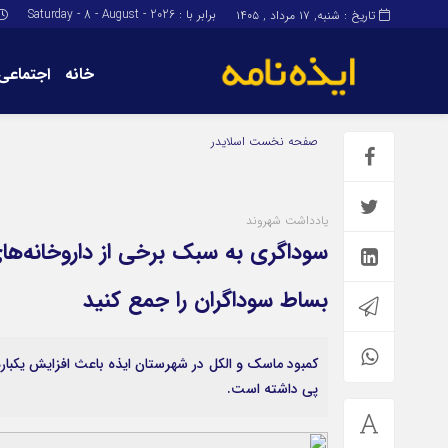
برابر با : Saturday - 8 - August - 2026
تاریخ : شنبه, ۱۷ مرداد , ۱۴۰۵
خانه
اجتماعی
برگه نمونه
برگه نمونه
صفحه نخست
اسلایدر
درباره ما
یادداشت شهروند
سوداگری به سبک برخی از داروخانه‌های
بساط سوداگران را جمع کنید
کمبود ماسک و الکل در شهرستان ایذه باعث افزایش یکباره 
پی داشته است.