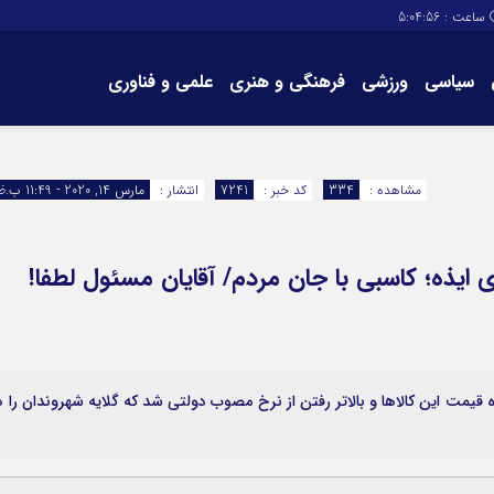
ساعت :
5:04:57
سیاسی
ورزشی
فرهنگی و هنری
علمی و فناوری
برگه های سایت
تماس با ما
مشاهده :
334
کد خبر :
7241
انتشار :
مارس 14, 2020 - 11:49 ب.ظ
 ایذه؛ کاسبی با جان مردم/ آقایان مسئول لطفا!
قیمت‌ این کالاها و بالاتر رفتن از نرخ مصوب دولتی شد که گلایه شهروندان را د