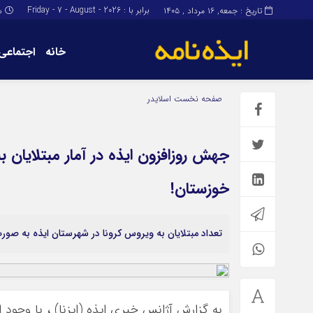
برابر با : Friday - 7 - August - 2026
تاریخ : جمعه, ۱۶ مرداد , ۱۴۰۵
س
خانه
اجتماعی
برگه نمونه
برگه نمونه
صفحه نخست
اسلایدر
درباره ما
جهش روزافزون ایذه در آمار مبتلایان 
خوزستان!
تعداد مبتلایان به ویروس کرونا در شهرستان ایذه به صور
به گزارش آژانس خبری ایذه (ایزنا) ، با وجو