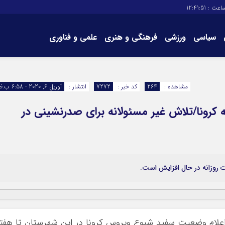
اعت :
12:41:52
سیاسی
ورزشی
فرهنگی و هنری
علمی و فناوری
برگه های سایت
تماس با ما
مشاهده :
264
کد خبر :
7272
انتشار :
آوریل 6, 2020 - 6:58 ب.ظ
به کرونا/تلاش غیر مسئولانه برای صدرنشینی در
ت روزانه در حال افزایش است.
د اعلام وضعیت سفید شیوع ویروس کرونا در این شهرستان تا هفت