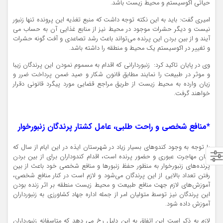
حیاتی اکوسیستم و محیط زیست باشد.
امیری گفت: باید به این نکته توجه داشت که منبع تغذیه این پرونده تنها زنبور
نیست و دیگر حشرات موجود در محیط نیز از منابع غذایی آن به حساب می
آیند و از بین بردن این پرنده می‌تواند باعث رشد تصاعدی و آفت گونه حشرات
و تغییر در اکوسیستم یک محیط و منطقه را داشته باشد.
وی در پایان تاکید کرد: زنبوردارانی که اقدام به مسموم نمودن این پرندگان زیبا
و موثر در طبیعت را نمایند مطابق قانون شکار و صید ضمن پرداخت ضرر و
زیان وارده به محیط زیست از طریق مراجع قضایی مورد پیگرد قانونی دقرار
خواهند گرفت.
*منافع شخصی و راحت طلبی، عامل کشتار پرندگان زنبورخوار
با توجه به وجود کندوهای بسیار زیاد در شهرستان ایذه در این ایام از سال که
زمان مهاجرت عبوری و حضور پرنده است، اقدام کندوداران برای از بین بردن
پرنده‌های زنبورخوار به منظور حفظ زنبورها و منافع شخصی خود باعث از بین
رفتن تعداد بالایی از این پرندگان می‌شود و لازم است در کنار منافع شخصی،
آموزش‌های لازم جهت منافع طبیعت و محیط زیست منطقه بر اثر زنده بودن
این پرندگان نیز توسط متولیان امر از جمله اداره جهاد کشاورزی به زنبورداران
آموزش داده شود.
لازم به ذکر است این اتفاق به این دلیل رخ می دهد که متاسفانه زنبورداران