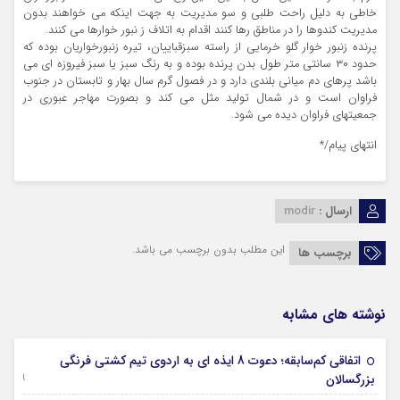
خاطی به دلیل راحت طلبی و سو مدیریت به جهت اینکه می خواهند بدون
مدیریت کندوها را در مناطق رها کنند اقدام به اتلاف ز نبور خوارها می کنند.
پرنده زنبور خوار گلو خرمایی از راسته سبزقباییان، تیره زنبورخواریان بوده که
حدود ۳۰ سانتی متر طول بدن پرنده بوده و به رنگ سبز یا سبز فیروزه ای می
باشد پرهای دم میانی بلندی دارد و در فصول گرم سال بهار و تابستان در جنوب
فراوان است و در شمال تولید مثل می کند و بصورت مهاجر عبوری در
جمعیتهای فراوان دیده می شود.
انتهای پیام/*
ارسال :
modir
این مطلب بدون برچسب می باشد.
برچسب ها
نوشته های مشابه
اتفاقی کم‌سابقه؛ دعوت 8 ایذه ای به اردوی تیم کشتی فرنگی
09 جولای 2026
بزرگسالان