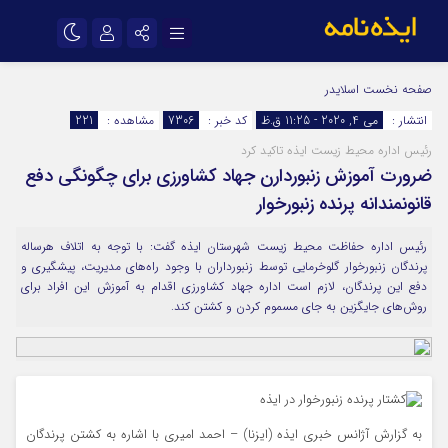
نام کاربری یا نشانی ایمیل
اینستاگرام
تلگرام
صفحه نخست
اسلایدر
انتشار :
می 4, 2020 - 11:25 ق.ظ
کد خبر :
7306
مشاهده :
221
سروش
ایتا
رئیس اداره محیط زیست ایذه تاکید کرد
رمز عبور
آپارات
اپلیکیشن
ضرورت آموزش زنبوردارن جهاد کشاورزی برای چگونگی دفع
قانونمندانه پرنده زنبورخوار
مرا به خاطر بسپار
رئیس اداره حفاظت محیط زیست شهرستان‌ ایذه گفت: با توجه به اتلاف هرساله
پرندگان زنبورخوار گلوخرمایی توسط زنبورداران با وجود راه‌های مدیریت، پیشگیری و
دفع این پرندگان، لازم است اداره جهاد کشاورزی اقدام به آموزش این افراد برای
روش‌های جایگزین به جای مسموم کردن و کشتن کند.
به گزارش آژانس خبری ایذه (ایزنا) – احمد امیری با اشاره به کشتن پرندگان