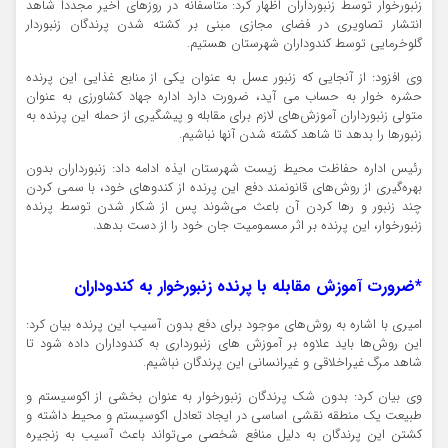
زنبورخوار توسط زنبورداران اظهار کرد: متاسفانه در روزهای اخیر مجددا شاهد
انتشار تصاویری در فضای مجازی مبنی بر کشته شدن پرندگان زنبوردار
گلوخرمایی توسط کندوداران شهرستان هستیم.
وی افزود: از آنجایی که زنبور عسل به عنوان یکی از منابع غذایی این پرنده
حشره خوار به حساب می آید، ضرورت دارد اداره جهاد کشاورزی به عنوان
متولی زنبورداران آموزش‌های لازم برای مقابله و پیشگیری از حمله این پرنده به
زنبورها را بدهد تا شاهد کشته شدن آنها نباشیم.
رئیس اداره حفاظت محیط زیست شهرستان ایذه ادامه داد: زنبورداران بدون
بهره‌گیری از روش‌های قانونمند دفع این پرنده از کندوهای خود، با سمی کردن
چند زنبور و رها کردن آن باعث می‌شوند پس از شکار شدن توسط پرنده
زنبورخوار، این پرنده بر اثر مسمومیت جان خود را از دست بدهد.
*ضرورت آموزش مقابله با پرنده زنبورخوار به کندوداران
امیری با اشاره به روش‌های موجود برای دفع بدون آسیب این پرنده بیان کرد:
این روش‌ها باید علاوه بر آموزش های زنبورداری به کندوداران داده شود تا
شاهد مرگ غیراخلاقی و غیرانسانی این پرندگان نباشیم.
وی بیان کرد: بدون شک پرندگان زنبورخوار به عنوان بخشی از اکوسیستم و
طبیعت یک منطقه نقشی اساسی در ایجاد تعادل اکوسیستم و محیط داشته و
کشتن این پرندگان به دلیل منافع شخصی می‌تواند باعث آسیب به زنجیره