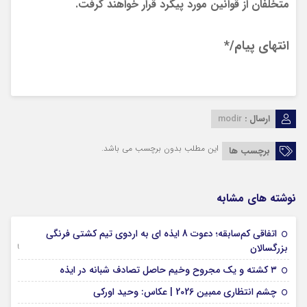
متخلفان از قوانین مورد پیگرد قرار خواهند گرفت.
انتهای پیام/*
ارسال :
modir
این مطلب بدون برچسب می باشد.
برچسب ها
نوشته های مشابه
اتفاقی کم‌سابقه؛ دعوت 8 ایذه ای به اردوی تیم کشتی فرنگی
09 جولای 2026
بزرگسالان
09 فوریه 2026
۳ کشته و یک مجروح وخیم حاصل تصادف شبانه در ایذه
01 فوریه 2026
چشم انتظاری ممبین 2026 | عکاس: وحید اورکی