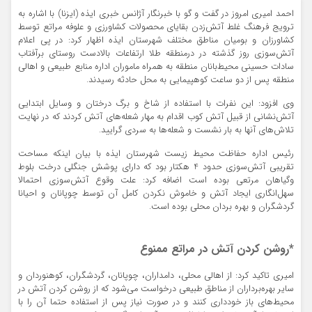
احمد امیری امروز در گفت و گو با خبرنگار آژانس خبری ایذه (ایزنا) با اشاره به
ترویج فرهنگ غلط آتش‌زدن بقایای محصولات کشاورزی و علوفه مراتع توسط
کشاورزان و بومیان مناطق مختلف شهرستان ایذه اظهار کرد: در پی اعلام
آتش‌سوزی روز گذشته در درمنطقه طلا ارتفاعات بالادست روستای برآفتاب
سادات حسینی محیط‌بانان منطقه به همراه ماموران اداره منابع طبیعی و اهالی
منطقه پس از دو ساعت کوهپیمایی به محل حادثه رسیدند.
وی افزود: این نفرات با استفاده از شاخ و برگ درختان و وسایل ابتدایی
آتش‌نشانی از قبیل آتش کوب اقدام به مهار شعله‌های آتش کردند که در نهایت
تلاش‌های آنها به بار نشست و شعله‌ها به سردی گرایید.
رئیس اداره حفاظت محیط زیست شهرستان ایذه با بیان اینکه مساحت
تقریبی آتش‌سوزی حدود 4 هکتار بود که دارای پوشش جنگلی درخت بلوط
وگیاهان مرتعی بوده است اضافه کرد: علت وقوع آتش‌سوزی احتمالا
سهل‌انگاری ایجاد آتش و خاموش نکردن کامل آن توسط چوپانان و احیانا
گردشگران و بهره بردان محلی بوده است.
*روشن کردن آتش در مراتع ممنوع
امیری تاکید کرد: از اهالی محلی، دامداران، چوپانان، گردشگران، کوهنوردان و
سایر بهره‌برداران از مناطق طبیعی درخواست می‌شود که از روشن کردن آتش در
محیط‌های باز خودداری کنند و در صورت نیاز پس از استفاده حتما آن را با