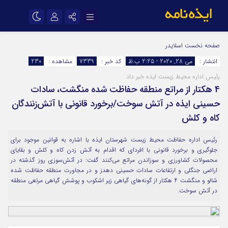
نام کاربری یا نشانی ایمیل
اینستاگرام
تلگرام
صفحه نخست
اسلایدر
انتشار :
می 28, 2020 - 2:25 ب.ظ
کد خبر :
7339
مشاهده :
230
سروش
ایتا
رئیس اداره محیط زیست ایذه خبر داد
رمز عبور
آپارات
اپلیکیشن
4 هکتار از مراتع منطقه حفاظت شده منگشت، سادات
حسینی ایذه در آتش سوخت/برخورد قانونی با آتش‌زنندگان
کاه و کلش
مرا به خاطر بسپار
رئیس اداره حفاظت محیط زیست شهرستان ایذه با اشاره به قوانین موجود برای
جلوگیری و برخورد قانونی با افردای که اقدام به آتش زدن کاه و کلش و بقایای
محصولات کشاورزی و سوزاندن مراتع می‌کنند گفت: در آتش‌سوزی روز گذشته در
اراضی جنگلی و ارتفاعات سادات حسینی دهدز و در مجاورت منطقه حفاظت شده
شالو و منگشت 4 هکتار از گونه‌های گیاهی زیر اشکوب و پوشش گیاهی مرتعی منطقه
در آتش سوخت.