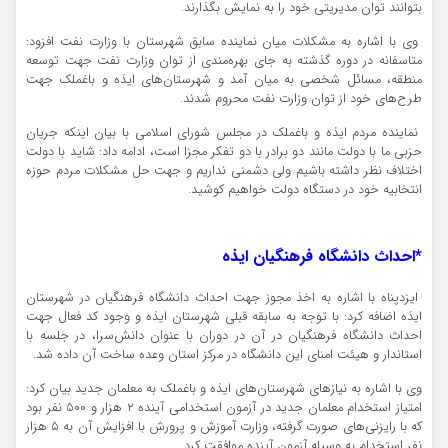
بتوانند توان مدیریتی خود را به نمایش بگذارند.
وی با اشاره به مشکلات میان نماینده سابق شهرستان با وزارت نفت افزود:
متاسفانه در دوره گذشته به جای بهره‌مندی از توان وزارت نفت جهت توسعه
منطقه، مسائل شخصی به میان آمد و شهرستان‌های ایذه و باغملک جهت
طرح‌های خود از توان وزارت نفت محروم شدند.
نماینده مردم ایذه و باغملک در مجلس شورای اسلامی با بیان اینکه جریان
حزبی ما با دولت مانند دو برادر با دو تفکر مجزا است، ادامه داد: شاید با دولت
اختلاف‌ نظر داشته باشیم ولی دشمنی نداریم و جهت حل مشکلات مردم حوزه
انتخابیه خود در دستگاه دولت خواهیم کوشید.
*احداث دانشگاه فرهنگیان ایذه
ایزدپناه با اشاره به اخذ مجوز جهت احداث دانشگاه فرهنگیان در شهرستان
ایذه اضافه کرد: با توجه به سابقه قبلی شهرستان ایذه و وجود کد فعال جهت
احداث دانشگاه فرهنگیان در آن در دوران با عنوان دانش‌سرا، در جلسه با
استاندار و هیئت امنای این دانشگاه در مرکز استان وعده ساخت آن داده شد.
وی با اشاره به نیازهای شهرستان‌های ایذه و باغملک به معلمان جدید بیان کرد:
امتیاز استخدام معلمان جدید در آزمون استخدامی آینده ۲ هزار و ۵۰۰ نفر بود
که با رایزنی‌های صورت گرفته، وزارت آموزش و پرورش با افزایش آن به ۵ هزار
نفر استخدام به وسیله آزمون آینده موافقت کرد.