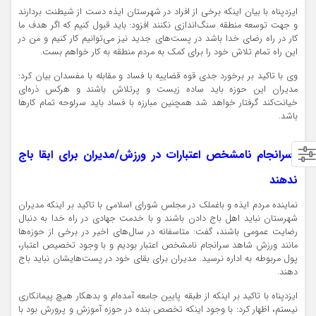
ایزدپناه با بیان اینکه برخی از افراد در شهرستان ایذه دست از شیطنت بردارند
و جهت توسعه منطقه سنگ‌اندازی نکنند افزود: باید قبول کنیم که اگر هدف ما
کار در راه رضای خدا باشد در پست‌های جدید نیز می‌توانیم کار کنیم و من در
این راه تمام تلاش خود را برای کمک به مردم منطقه به کار خواهم بست.
وی با تاکید بر برخورد جدی قوه قضاییه با فساد و مقابله با مفسدان بیان کرد:
مدیران این حوزه باید ساده زیست و پرتلاش باشند و هرکس ذره‌ای
خیانت‌کند گرفتار خواهد شد همچنین مبارزه با فساد باید سرلوحه تمام کارها
باشد.
*سرانجام نامشخص اعتبارات در ورزش/مدیران برای ابقا باج
ندهند
نماینده مردم ایذه و باغملک در مجلس شورای اسلامی با تاکید بر اینکه مدیران
شهرستان نباید اهل باج دادن باشند و با خدمت جهادی در راه خدا به دنبال
رضایت عمومی باشند، گفت: متاسفانه در سال‌های اخیر در برخی از حوزه‌ها
مانند ورزش شاهد سرانجام نامشخص اعتبار بودیم و با وجود تخصیص اعتبار،
پول مربوطه به اداره نرسید. مدیران برای بقای خود در پست‌هایشان نباید باج
دهند.
ایزدپناه با تاکید بر اینکه از طبقه پایین جامعه آمده‌ام و بدهکار هیچ پیمانکاری
نیستم، اظهار کرد: با وجود اینکه تخصص بنده در حوزه آموزش و پرورش بود با