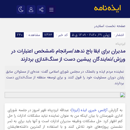
نام کاربری یا نشانی ایمیل
اینستاگرام
تلگرام
صفحه نخست
اسلایدر
انتشار :
ژوئن 29, 2020 - 12:09 ق.ظ
کد خبر :
7364
مشاهده :
240
سروش
ایتا
ایزدپناه
رمز عبور
آپارات
اپلیکیشن
مدیران برای ابقا باج ندهد/سرانجام نامشخص اعتبارات در
ورزش/نمایندگان پیشین دست از سنگ‌اندازی بردارند
مرا به خاطر بسپار
نماینده مردم ایذه و باغملک در مجلس شورای اسلامی گفت: عده‌ای از مسئولان سابق
پایان دوران مسئولیت خود را قبول کنند و برای توسعه منطقه از سنگ‌اندازی دست
بردارند.
به گزارش
آژانس خبری ایذه (ایزنا)
؛ عبدالله ایزدپناه ظهر امروز در جلسه شورای
اداری شهرستان با بیان اینکه من به عنوان نماینده نباید مشکلات ادارات را حل
کنم اظهار کرد: حل مشکلات وظیفه مدیران ادارات است و آنها باید برای به ثمر
نشستن پروژه‌های خود تلاش کنند و با استفاده از کمترین داشته‌هایشان