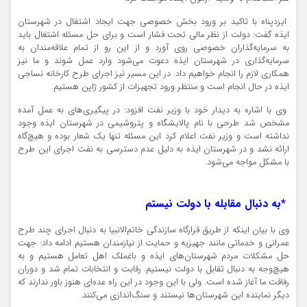
ایزدپناه با تاکید بر ورود بخش خصوصی جهت ایجاد اشتغال در شهرستان
ایذه گفت: دولت از نظر مالی تحت فشار است و برای حل مسئله اشتغال باید
به سرمایه‌گذاران خصوصی روی آورد و از این رو از تمام علاقه‌مندان به
سرمایه‌گذاری در شهرستان ایذه دعوت می‌شود وارد عمل شوند و ما نیز
همکاری لازم را انجام خواهیم داد. در این مسیر نیز اجرای طرح کارخانه نساجی
ایذه در حال انجام است و منتظر ورود تجهیزات از کشور ژاپن هستیم.
وی با اشاره به دیدار خود با وزیر نفت افزود: در پیگیری‌های به عمل آمده
مشخص شد طرحی با نام پالایشگاه و پتروشیمی در شهرستان ایذه وجود
نداشته است و وزیر نفت اعلام کرد این مسئله تنها یک شعار بوده و هیچ‌گاه
ارائه نشد و در شهرستان ایذه به دلیل عدم دسترسی به نفت اجرای این طرح
با مشکل مواجه می‌شود.
*
به دنبال مقابله با دولت نیستم
وی با بیان اینکه از طریق قرارگاه سازندگی خاتم‌الانبیا به دنبال اجرای چند طرح
عمرانی و خدماتی مانند جهیزیه و حمایت از نیازمندان هستیم ادامه داد: جهت
حل مشکلات مردم شهرستان‌های ایذه و باغملک اهل تعامل هستیم و به
هیچ‌وجه به دنبال تقابل با دولت نیستیم. رقابت و انتخابات تمام شد و دوران
رفاقت ما آغاز شده است. ولی با این وجود در این راه عده‌ای هنوز باور ندارند که
دیگر نماینده این شهرستان‌ها نیستند و سنگ‌اندازی می‌کنند.