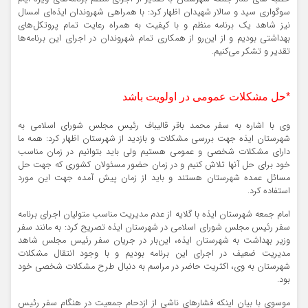
سوگواری سید و سالار شهیدان اظهار کرد: با همراهی شهروندان ایذه‌ای امسال
نیز شاهد یک برنامه منظم و با کیفیت به همراه رعایت تمام پروتکل‌های
بهداشتی بودیم و از این‌رو از همکاری تمام شهروندان در اجرای این برنامه‌ها
تقدیر و تشکر می‌کنیم.
*حل مشکلات عمومی در اولویت باشد
وی با اشاره به سفر محمد باقر قالیباف رئیس مجلس شورای اسلامی به
شهرستان ایذه جهت بررسی مشکلات و بازدید از شهرستان اظهار کرد: همه ما
دارای مشکلات شخصی و عمومی هستیم ولی باید بتوانیم در زمان مناسب
خود برای حل آنها تلاش کنیم و در زمان حضور مسئولان کشوری که جهت حل
مسائل عمده شهرستان هستند و باید از زمان پیش آمده جهت این مورد
استفاده کرد.
امام جمعه شهرستان ایذه با گلایه از عدم مدیریت مناسب متولیان اجرای برنامه
سفر رئیس مجلس شورای اسلامی در شهرستان ایذه تصریح کرد: به مانند سفر
وزیر بهداشت به شهرستان ایذه، این‌بار در جریان سفر رئیس مجلس شاهد
مدیریت ضعیف در اجرای این برنامه بودیم و با وجود انتقال مشکلات
شهرستان به وی، اکثریت حاضر در مراسم به دنبال طرح مشکلات شخصی خود
بود.
موسوی با بیان اینکه فشارهای ناشی از ازدحام جمعیت در هنگام سفر رئیس