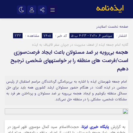
نام کاربری یا نشانی ایمیل
اینستاگرام
تلگرام
صفحه نخست
اسلایدر
انتشار :
سپتامبر 4, 2020 - 4:23 ب.ظ
کد خبر :
7408
مشاهده :
232
سروش
ایتا
گلایه امام جمعه ایذه از ضعف مدیریت در جریان سفر قالیباف به ایذه
رمز عبور
آپارات
اپلیکیشن
هجمه بی‌رویه بر ضد مسئولان باعث ایجاد فرصت‌سوزی
است/فرصت های منطقه را بر خواستههای شخصی ترجیح
دهیم
مرا به خاطر بسپار
امام جمعه شهرستان ایذه با اشاره به بی‌برنامگی گردانندگان مراسم استقبال از رئیس
مجلس در ایذه گفت: در هنگام حضور مسئولان ارشد کشوری همه باید برای حل
مسائل منطقه بکوشیم و ایجاد هجمه بی‌رویه بر ضد مسئولان و پرداختن هر فرد به
مشکلات شخصی، مشکلی را در منطقه حل نمی‌کند.
به گزارش
پایگاه خبری
ایزنا
، حجت‌الاسلام سید کمال موسوی ظهر امروز در
خطبه های نماز جمعه شهرستان با تقدير از اجرای منظم برنامه‌های ویژه ایام