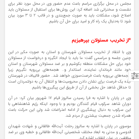
مجلس در محل برگزاری مراسم باعث عدم حضور وی در محل مورد نظر برای
نشست و سخنرانی شد اضافه کرد: این روش‌ها برای استقبال از مسئولان باید
اصلاح شود، مشکلات باید به صورت جمع‌بندی و در قالب 2 تا 3 مورد بیان
شود تا به‌دنبال یک راه کار و امید برای حل آن باشیم.
*از تخریب مسئولان بپرهیزیم
وی با انتقاد از تخریب مسئولان شهرستان و استان به صورت مکرر در این
چنین جلسه و مراسمی گفت: ما باید با ایجاد انگیزه و درخواست از مسئولان
خود برای حل مشکلات منطقه بکوشیم و بر ضد مسئولان شهرستان و استان
خود مانند فرماندار، نماینده، استاندار و… هجمه‌های بی‌رویه نگیریم زیرا
هجمه‌های بی‌رویه باعث فرصت‌سوزی خواهد شد.. حضور قالیباف در شهرستان
ایذه یک فرصت برای نشان دادن محرومیت‌ها و انتقال آن به دولتمردان است
تا حداقل شاهد حل بخشی از آن از طریق این پیگیری‌ها باشیم.
وی در پایان با اشاره به فرا رسیدن سالروز قیام 17 شهریور بیان کرد: در آن
دوران شاهد سرکوب قیام کنندگان بودیم و با وجود اینکه رژیم شاهنشاهي با
این سرکوب به دنبال پیشگیری از ادامه اعتراضات شد ولی این حرکت باعث
همراه شدن جمعیت بیشتری از مردم شد.
موسوی در پایان با اشاره به سالروز رحلت آیت‌الله طالقاني و شهادت شهیدان
قدوسی و مدنی به ابعاد مختلف شخصیتی آیت‌الله طالقانی و خطبه وی بر ضد
منافقین در زمان انقلاب اشاره کرد.