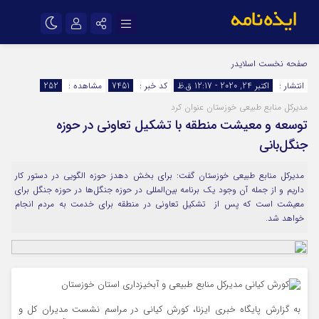
نام کاربری یا نشانی ایمیل
اینستاگرام
تلگرام
صفحه نخست
اسلایدر
انتشار :
اکتبر 24, 2020 - 12:17 ق.ظ
کد خبر :
7451
مشاهده :
252
سروش
ایتا
مدیرکل منابع طبیعی خوزستان عنوان کرد
رمز عبور
آپارات
اپلیکیشن
توسعه و معیشت منطقه با تشکیل تعاونی در حوزه
جنگل‌بانی
مرا به خاطر بسپار
مدیرکل منابع طبیعی خوزستان گفت: برای بخش دهدز حوزه الگویی در دستور کار
داریم و از جمله آن وجود یک برنامه بین‌المللی در حوزه جنگل‌ها در حوزه جنگل برای
معیشت است که پس از تشکیل تعاونی در منطقه برای خدمت به مردم انجام
خواهد شد.
به گزارش پایگاه خبری ایزنا، کورش کیانی در مراسم نشست مدیران کل و