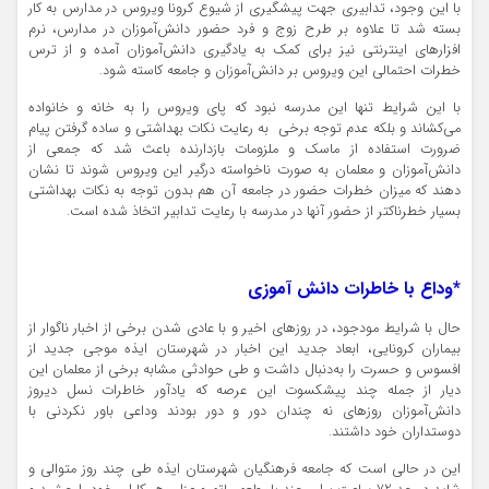
با این وجود، تدابیری جهت پیشگیری از شیوع
کرونا
ویروس در مدارس به کار
بسته شد تا علاوه بر طرح زوج و فرد حضور دانش‌آموزان در مدارس، نرم
افزارهای اینترنتی نیز برای کمک به یادگیری دانش‌آموزان آمده و از ترس
خطرات احتمالی این ویروس بر دانش‌آموزان و جامعه کاسته شود.
با این شرایط تنها این مدرسه نبود که پای ویروس را به خانه و خانواده
می‌کشاند و بلکه عدم توجه برخی به رعایت نکات بهداشتی و ساده گرفتن پیام
ضرورت استفاده از ماسک و ملزومات بازدارنده باعث شد که جمعی از
دانش‌آموزان و معلمان به صورت ناخواسته درگیر این ویروس شوند تا نشان
دهند که میزان خطرات حضور در جامعه آن هم بدون توجه به نکات بهداشتی
بسیار خطرناکتر از حضور آنها در مدرسه با رعایت تدابیر اتخاذ شده است.
*وداع با خاطرات دانش آموزی
حال با شرایط
مودجود
، در روزهای اخیر و با عادی شدن برخی از اخبار ناگوار از
بیماران
کرونایی
، ابعاد جدید این اخبار در شهرستان ایذه موجی جدید از
افسوس و حسرت را به‌دنبال داشت و طی حوادثی مشابه برخی از معلمان این
دیار از جمله چند پیشکسوت این عرصه که یادآور خاطرات نسل دیروز
دانش‌آموزان روزهای نه چندان دور و دور بودند وداعی باور نکردنی با
دوستداران خود داشتند.
این در حالی است که جامعه فرهنگیان شهرستان ایذه طی چند روز متوالی و