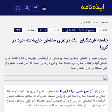
نام کاربری یا نشانی ایمیل
اینستاگرام
تلگرام
صفحه نخست
اسلایدر
انتشار :
نوامبر 1, 2020 - 10:52 ق.ظ
کد خبر :
7495
مشاهده :
232
سروش
ایتا
جامعه فرهنگیان ایذه در عزای معلمان جان‌باخته خود در
رمز عبور
آپارات
اپلیکیشن
کرونا
ویروس کرونا و داشتن بیماری زمینه‌ای برخی از فرهنگیان شهرستان ایذه باعث جان
مرا به خاطر بسپار
باختن آنها و عزادار شدن این جامعه شد و این در حالی است که آمار ضد و نقیض از
این مساله در حال انتشار است.
به گزارش
آژانس خبری ایذه (ایزنا)
،همزمان با شیوع ویروس
کرونا
در سطح
جهان و کشیده شدن دامنه این ویروس بسیار خطرناک به مناطق مختلف کشور،
اقدامات با تعطیلی مدارس و مراکز آموزش کشور همراه شد ولی با وجود شیوع
گسترده آن، طبق بخشنامه‌های مصوب فعالیت مدارس آغاز شد.