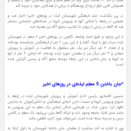
شاید در حد 72 ساعت برای چند بار طعم ماتم و عزای همکاران خود را چشید و
همچنان کامی تلخ از وداع زودهنگام با برخی از همکاران خود را زمزمه کند.
در پی درگذشت چند فرهنگی شهرستان ایذه در روزهای اخیر؛ اخبار ضد و
نقیضی در رابطه با ابتلای آنها به ویروس
کرونا
در شبکه‌های اجتماعی منتشر
شد که گاها در برخی از موارد با تکذیب منابع آگاه نیز همراه شد.
با این وجود و طبق اخبار واصله، تاکنون در روزهای اخیر 6 معلم در شهرستان
ایذه دیدار حق را لبیک گفته و از این بین 2 نفر از فرهنگیان بازنشسته بوده‌اند
و از تعداد 4 نفر دیگر نیز یک نفر مشغول به فعالیت در آموزش و پرورش
عشایر و 3 نفر دیگر نیز از معلمان حوزه ایذه بوده‌اند که ابتلای 4 نفر از آنها
به
کرونا
و جان باختن در این رابطه توسط منابع آگاه و رسمی گزارش شده
است.
*جان باختن 5 معلم ایذه‌ای در روزهای اخیر
حسین آقاملاپور رئیس اداره آموزش و پرورش شهرستان ایذه در رابطه با
شیوع ویروس
کرونا
و نسبت دادن ابتلای فرهنگیان و دانش‌آموزان به مدارس
اظهار کرد: بدون شک در هرجایی امکان ابتلای یک معلم به این ویروس به
مانند سایر افراد جامعه وجود دارد و اینکه گاها بیان می‌شود یک معلم در کلاس
درس و مدرسه مبتلا شده است نمی‌تواند مورد تایید قطعی باشد.
وی با اشاره به آمار منتشره از معلمان جان باخته شهرستان به دلیل ابتلا به