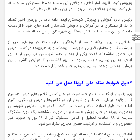
ویروس
کرونا
افزود: آمار قطعی و واقعی این مساله توسط مسئولان امر و ستاد
ملی
کرونا
بوده و به قطعیت نمی‌توان در این رابطه اظهار نظر کرد.
رئیس اداره آموزش و پرورش شهرستان ایذه ادامه داد: در روزهای اخیر تعداد
5 نفر از همکاران ما در آموزش و پرورش شهرستان ایذه جان خود را از دست
داده‌اند و این مساله باعث تاثر فرهنگیان شهرستان از این مساله شده است.
آقاملاپور با بیان اینکه 2 نفر از فرهنگیان جان باخته در روزهای اخیر از
بازنشستگان و معلمان قدیمی شهرستان بوده‌اند و به هیچ‌وجه در کلاس درس
نیز حضور نداشته‌اند گفت: یکی از بانوان معلم شهرستان نیز پس از 12 روز
ابتلای به این بیماری و بستری بودن، 2 روز گذشته بر اثر عوارض ناشی از این
بیماری به دلیل وجود بیماری زمینه‌ای جان خود را از دست داد.
*طبق ضوابط ستاد ملی کرونا عمل می کنیم
وی با بیان اینکه ما با تمام حساسیت در حال کنترل کلاس‌های درس هستیم
تا از وقوع بیماری احتمالی و شیوع ان در کلاس‌های درس پیشگیری کنیم
ادامه داد: طبق ضوابط ابلاغی ستاد ملی
کرونا
، کلاس‌های مدارس شهرستان
به‌صورت روزانه در حال پایش هستند و در صورت مشاهده یک مورد مشکوک
مدرسه تا 48 ساعت تعطیل و کلاس مشکوک نیز تا 14 روز به صورت غیر
حضوری و با استفاده از ظرفیت فضای مجازی برگزار می‌شود.
آقاملاپور با بیان اینکه ما در مساله
کرونا
به هیچ وجه قوانین شخصی نداشته و