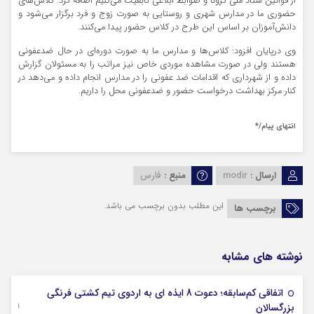
از قوانین ستاد ملی
کرونا
و ضوابط ابلاغی تابعیت می‌کنیم اضافه کرد: کلاس‌های
حضوری ما در مدارس شهری و روستایی به صورت زوج و فرد برگزار می‌شود و
دانش‌آموزان بر اساس این طرح در کلاس حضور پیدا می‌کنند.
وی درپایان افزود: کلاس‌ها و مدارس ما به صورت دوره‌ای در حال ضدعفونی
هستند ولی در صورت مشاهده موردی خاص نیز مراتب را به مسئولان گزارش
داده و از شهرداری که اقدامات ضد عفونی را در مدارس انجام داده و می‌دهد در
کنار مرکز بهداشت درخواست حضور و ضدعفونی محل را داریم.
انتهای
پیام/*
ارسال :
modir
منبع :
فارس
این مطلب بدون برچسب می باشد.
برچسب ها
نوشته های مشابه
اتفاقی کم‌سابقه؛ دعوت 8 ایذه ای به اردوی تیم کشتی فرنگی
09 جولای 2026
بزرگسالان