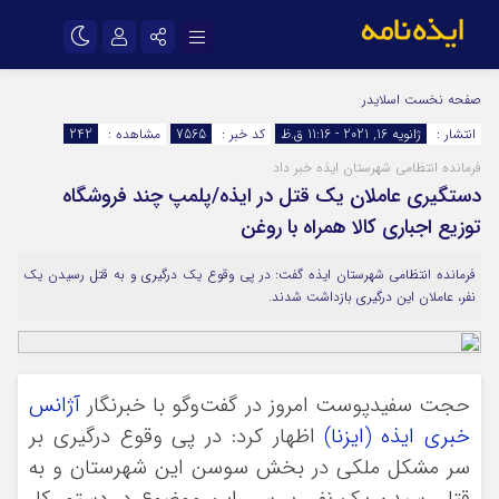
نام کاربری یا نشانی ایمیل
اینستاگرام
تلگرام
صفحه نخست
اسلایدر
انتشار :
ژانویه 16, 2021 - 11:16 ق.ظ
کد خبر :
7565
مشاهده :
242
سروش
ایتا
فرمانده انتظامی شهرستان ایذه خبر داد
رمز عبور
آپارات
اپلیکیشن
دستگیری عاملان یک قتل در ایذه/پلمپ چند فروشگاه
توزیع اجباری کالا همراه با روغن
مرا به خاطر بسپار
فرمانده انتظامی شهرستان ایذه گفت: در پی وقوع یک درگیری و به قتل رسیدن یک
نفر، عاملان این درگیری بازداشت شدند.
حجت سفیدپوست امروز در گفت‌و‌گو با خبرنگار
آژانس
خبری ایذه (ایزنا)
اظهار کرد: در پی وقوع درگیری بر
سر مشکل ملکی در بخش سوسن این شهرستان و به