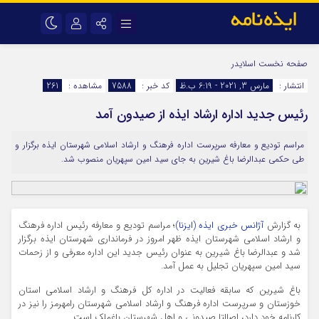
نام کاربری یا نشانی ایمیل
اینستاگرام
تلگرام
صفحه نخست
اسلایدر
انتشار :
مارس 3, 2021 - 6:19 ب.ظ
کد خبر :
7588
مشاهده :
261
سروش
ایتا
رئیس جدید اداره ارشاد ایذه از صیدون آمد
رمز عبور
آپارات
اپلیکیشن
مراسم تودیع و معارفه سرپرست اداره فرهنگ و ارشاد اسلامی شهرستان ایذه برگزار و
طی حکمی عبدالرضا باغ شیرین به جای سید امین سپهریان منصوب شد.
مرا به خاطر بسپار
به گزارش
آژانس خبری ایذه (ایزنا)
؛ مراسم تودیع و معارفه رئیس اداره فرهنگ
و ارشاد اسلامی شهرستان ایذه ظهر امروز در فرمانداری شهرستان ایذه برگزار
شد و عبدالرضا باغ شیرین به عنوان رئیس جدید این اداره معرفی و از زحمات
سید امین سپهریان تجلیل به عمل آمد.
باغ شیرین که سابقه فعالیت در اداره کل فرهنگ و ارشاد اسلامی استان
خوزستان و سرپرست اداره فرهنگ و ارشاد اسلامی شهرستان رامهرمز را نیز در
کارنامه خود دارد، اصالتا صیدونی و اهل شهرستان باغملک است.