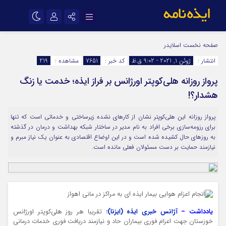
نام کاربری یا نشانی ایمیل
اینستاگرام
تلگرام
صفحه نخست
اسلایدر
انتشار :
ژوئن 1, 2021 - 9:02 ق.ظ
کد خبر :
7651
مشاهده :
219
سروش
ایتا
پرواز روزانه هلی‌کوپتر اورژانس بر فراز ایذه؛ خدمت یا زنگ
رمز عبور
آپارات
اپلیکیشن
هشدار؟!
پرواز روزانه این هلی‌کوپتر نشان از کارهای نشده زیرساختی و خدماتی است که تنها
مرا به خاطر بسپار
برای رزومه‌سازی برخی افراد به نام مدیر در ساختار شبکه بهداشت و درمان در گذشته
به روزهای حال کشیده شده است و در این اوضاع اقتصادی به عنوان یک نیاز مبرم و
نیازمند حمایت بر دست مسئولان فعلی مانده است.
یادداشت –
آژانس خبری ایذه (ایزنا):
تقریبا هر روز هلی‌کوپتر اورژانس
خوزستان جهت اعزام فوری بیماران حاد و نیازمند دریافت فوری خدمات درمانی