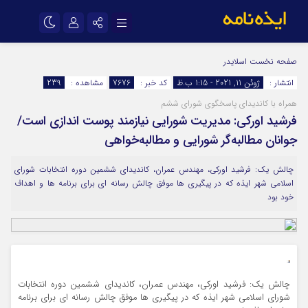
نام کاربری یا نشانی ایمیل
اینستاگرام
تلگرام
صفحه نخست
اسلایدر
انتشار :
ژوئن 11, 2021 - 1:15 ب.ظ
کد خبر :
7676
مشاهده :
239
سروش
ایتا
همراه با کاندیدای پاسخگوی شورای ششم
رمز عبور
آپارات
اپلیکیشن
فرشید اورکی: مدیریت شورایی نیازمند پوست اندازی است/
جوانان مطالبه‌گر شورایی و مطالبه‌خواهی
مرا به خاطر بسپار
چالش یک: فرشید اورکی، مهندس عمران، کاندیدای ششمین دوره انتخابات شورای
اسلامی شهر ایذه که در پیگیری ها موفق چالش رسانه ای برای برنامه ها و اهداف
خود بود
چالش یک: فرشید اورکی، مهندس عمران، کاندیدای ششمین دوره انتخابات
شورای اسلامی شهر ایذه که در پیگیری ها موفق چالش رسانه ای برای برنامه