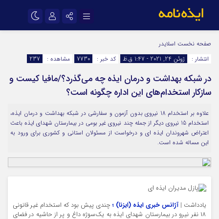
نام کاربری یا نشانی ایمیل
اینستاگرام
تلگرام
صفحه نخست
اسلایدر
انتشار :
ژوئن 24, 2021 - 1:47 ق.ظ
کد خبر :
7730
مشاهده :
237
سروش
ایتا
در شبکه بهداشت و درمان ایذه چه می‌گذرد؟/مافیا کیست و
رمز عبور
آپارات
اپلیکیشن
سازکار استخدام‌های این اداره چگونه است؟
علاوه بر استخدام 18 نیروی بدون آزمون و سفارشی در شبکه بهداشت و درمان ایذه،
مرا به خاطر بسپار
استخدام 15 نیروی دیگر از جمله چند نیروی غیر بومی در بیمارستان شهدای ایذه باعث
اعتراض شهروندان ایذه ای و درخواست از مسئولان استانی و کشوری برای ورود به
این مساله شده است.
یادداشت |
آژانس خبری ایذه (ایزنا) ؛
چندی پیش بود که استخدام غیر قانونی
۱۸ نفر نیرو در بیمارستان شهدای ایذه به یک‌سوژه داغ و پر از حاشیه در فضای