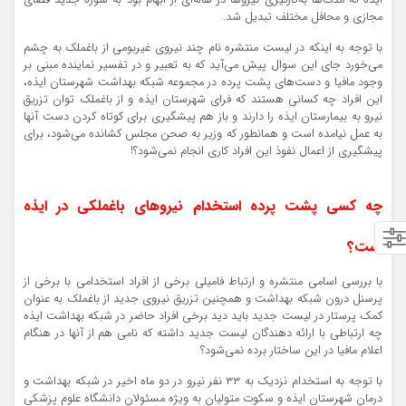
مجازی و محافل مختلف تبدیل شد.
با توجه به اینکه در لیست منتشره نام چند نیروی غیربومی از باغملک به چشم
می‌خورد جای این سوال پیش می‌آید که به تعبیر و در تفسیر نماینده مبنی بر
وجود مافیا و دست‌های پشت پرده در مجموعه شبکه بهداشت شهرستان ایذه،
این افراد چه کسانی هستند که فرای شهرستان ایذه و از باغملک توان تزریق
نیرو به بیمارستان ایذه را دارند و باز هم پیشگیری برای کوتاه کردن دست آنها
به عمل نیامده است و همانطور که وزیر به صحن مجلس کشانده می‌شود، برای
پیشگیری از اعمال نفوذ این افراد کاری انجام نمی‌شود؟!
چه کسی پشت پرده استخدام نیروهای باغملکی در ایذه
است؟
با بررسی اسامی منتشره و ارتباط فامیلی برخی از افراد استخدامی با برخی از
پرسنل درون شبکه بهداشت و همچنین تزریق نیروی جدید از باغملک به عنوان
کمک پرستار در لیست جدید باید دید برخی افراد حاضر در شبکه بهداشت ایذه
چه ارتباطی با ارائه دهندگان لیست جدید داشته که نامی هم از آنها در هنگام
اعلام مافیا در این ساختار برده نمی‌شود؟
با توجه به استخدام نزدیک به ۳۳ نفر نیرو در دو ماه اخیر در شبکه بهداشت و
درمان شهرستان ایذه و سکوت متولیان به ویژه مسئولان دانشگاه علوم پزشکی