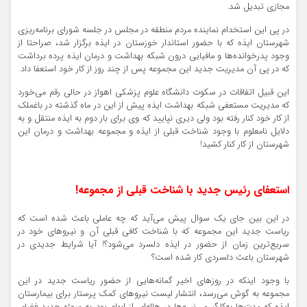
مجازی تبدیل شد.
در پی این استخدام نماینده مردم منطقه در مجلس در جلسه شورای برنامه‌ریزی
شهرستان ایذه که با حضور استاندار خوزستان در ایذه برگزار شد، صراحتا از
وجود پدرخوانده‌ها و مافیایی درون شبکه بهداشت و درمان ایذه پرده برداشت
که در پی آن مدیریت جدید این مجموعه پس از چند روز از کار خود استعفا داد.
این قبیل اتفاقات در سکوت دانشگاه علوم پزشکی اهواز در حالی رقم می‌خورد
که مدیریت مستعفی شبکه بهداشت ایذه پیش از این در ماه گذشته در باغملک
از کار خود کنار رفته بود ولی دیری نپایید که وی برای بار دوم به ایذه منتقل و به
دلایل نامعلوم با وجود شناخت قبلی از ایذه و مجموعه بهداشت و درمان این
شهرستان از کار کنار کشید!
استعفای رئیس جدید با شناخت قبلی از مجموعه!
در این بین جای یک سوال پیش می‌آید که چه عاملی باعث شده است که
ریاست جدید این مجموعه که با شناخت کافی قبلی آن و نیروهای خود در
سریع‌ترین زمان از حضور در ایذه دلسرد می‌شود؟! آیا شرایط جدیدی در
شهرستان باعث دلسردی کار شده است؟
با وجود اینکه در روزهای اخیر گمانه‌هایی از حضور ریاست جدید در این
مجموعه به گوش می‌رسد، انتشار لیست نیروهای کمک پرستار برای بیمارستان
ایذه که مدت‌ها به‌کارگیری نیروها در هاله‌ای از ابهام بود به سوژه جدید فضای