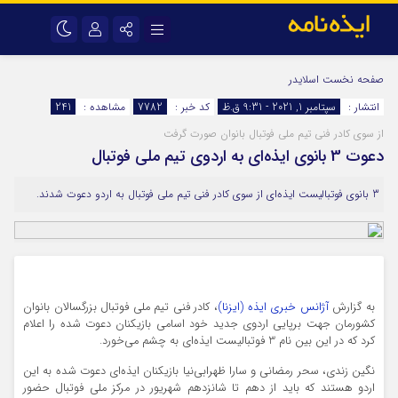
نام کاربری یا نشانی ایمیل
اینستاگرام
تلگرام
صفحه نخست
اسلایدر
انتشار :
سپتامبر 1, 2021 - 9:31 ق.ظ
کد خبر :
7782
مشاهده :
241
سروش
ایتا
از سوی کادر فنی تیم ملی فوتبال بانوان صورت گرفت
رمز عبور
آپارات
اپلیکیشن
دعوت 3 بانوی ایذه‌ای به اردوی تیم ملی فوتبال
3 بانوی فوتبالیست ایذه‌ای از سوی کادر فنی تیم ملی فوتبال به اردو دعوت شدند.
مرا به خاطر بسپار
به گزارش
آژانس خبری ایذه (ایزنا)
، کادر فنی تیم ملی فوتبال بزرگسالان بانوان
کشورمان جهت برپایی اردوی جدید خود اسامی بازیکنان دعوت شده را اعلام
کرد که در این بین نام 3 فوتبالیست ایذه‌ای به چشم می‌خورد.
نگین زندی، سحر رمضانی و سارا ظهرابی‌نیا بازیکنان ایذه‌ای دعوت شده به این
اردو هستند که باید از دهم تا شانزدهم شهریور در مرکز ملی فوتبال حضور