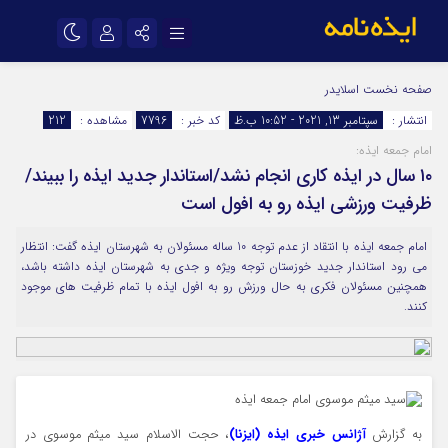
نام کاربری یا نشانی ایمیل
اینستاگرام
تلگرام
صفحه نخست
اسلایدر
انتشار :
سپتامبر 13, 2021 - 10:52 ب.ظ
کد خبر :
7796
مشاهده :
212
سروش
ایتا
امام جمعه ایذه:
رمز عبور
آپارات
اپلیکیشن
۱۰ سال در ایذه کاری انجام نشد/استاندار جدید ایذه را ببیند/
ظرفیت ورزشی ایذه رو به افول است
مرا به خاطر بسپار
امام جمعه ایذه با انتقاد از عدم توجه 10 ساله مسئولان به شهرستان ایذه گفت: انتظار
می رود استاندار جدید خوزستان توجه ویژه و جدی به شهرستان ایذه داشته باشد،
همچنین مسئولان فکری به حال ورزش رو به افول ایذه با تمام ظرفیت های موجود
کنند.
به گزارش
آژانس خبری ایذه (ایزنا)
، حجت الاسلام سید میثم موسوی در