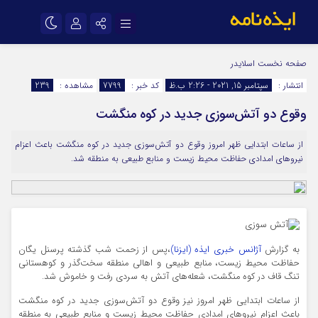
نام کاربری یا نشانی ایمیل
اینستاگرام
تلگرام
صفحه نخست
اسلایدر
انتشار :
سپتامبر 15, 2021 - 2:26 ب.ظ
کد خبر :
7799
مشاهده :
239
سروش
ایتا
وقوع دو آتش‌سوزی جدید در کوه منگشت
رمز عبور
آپارات
اپلیکیشن
از ساعات ابتدایی ظهر امروز وقوع دو آتش‌سوزی جدید در کوه منگشت باعث اعزام
نیروهای امدادی حفاظت محیط زیست و منابع طبیعی به منطقه شد.
مرا به خاطر بسپار
به گزارش
آژانس خبری ایذه (ایزنا)
،پس از زحمت شب گذشته پرسنل یگان
حفاظت محیط زیست، منابع طبیعی و اهالی منطقه سخت‌گذر و کوهستانی
تنگ قاف در کوه منگشت، شعله‌های آتش به سردی رفت و خاموش شد.
از ساعات ابتدایی ظهر امروز نیز وقوع دو آتش‌سوزی جدید در کوه منگشت
باعث اعزام نیروهای امدادی حفاظت محیط زیست و منابع طبیعی به منطقه