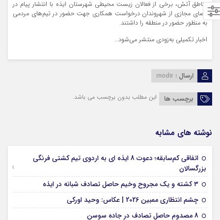
مناطق آتش، برخی از فعالان زیست محیطی شهرستان ایذه با انتشار پیام در
فضای مجازی از شهروندان درخواست همکاری جهت حضور در تیم‌های مردمی
به منظور حضور در منطقه را داشتند.
اخبار تکمیلی به‌زودی منتشر می‌شود…
ارسال :
modir
این مطلب بدون برچسب می باشد.
برچسب ها
نوشته های مشابه
اتفاقی کم‌سابقه؛ دعوت 8 ایذه ای به اردوی تیم کشتی فرنگی
09 جولای 2026
بزرگسالان
09 فوریه 2026
۳ کشته و یک مجروح وخیم حاصل تصادف شبانه در ایذه
01 فوریه 2026
چشم انتظاری ممبین 2026 | عکاس: وحید اورکی
07 ژانویه 2026
8 مصدوم حاصل تصادف در جاده سوسن