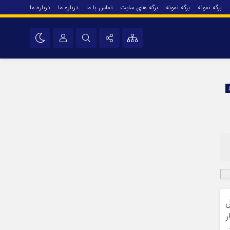
برگه نمونه
برگه نمونه
برگه های سایت
تماس با ما
درباره ما
درباره ما
درباره ما
نام کاربری یا نشانی ایمیل
اینستاگرام
تلگرام
رمز عبور
سروش
ایتا
مرا به خاطر بسپار
آپارات
اپلیکیشن
یل
ر
،