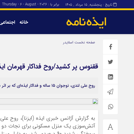
برابر با : Thursday - 6 - August - 2026
تاریخ : پنجشنبه, ۱۵ مرداد , ۱۴۰۵
خانه
اجتماعی
برگه نمونه
برگه نمونه
صفحه نخست
اسلایدر
درباره ما
ققنوس پر کشید/روح فداکار قهرمان ای
روح علی لندی، نوجوان ۱۵ ساله و فداکار ایذه‌ای که بر اثر سوختگی ناشی از نجات دو زن در آتش در بیمارستان بستری بود آسمانی شد.
آتش‌سوزی یک منزل مسکونی برای نجات دو زن
سوختگی شدید ۹۰ درصدی شد، به 