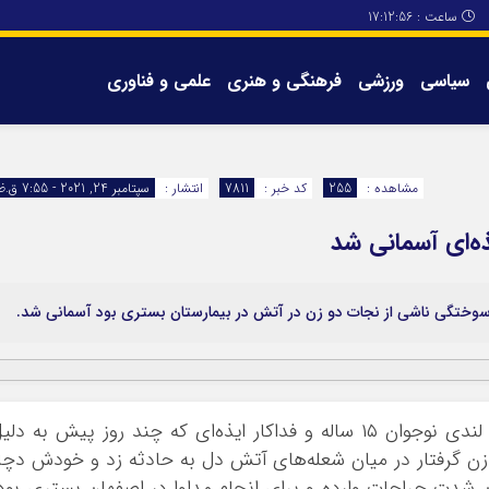
ساعت :
17:12:56
سیاسی
ورزشی
فرهنگی و هنری
علمی و فناوری
برگه های سایت
تماس با ما
مشاهده :
255
کد خبر :
7811
انتشار :
سپتامبر 24, 2021 - 7:55 ق.ظ
ذه‌ای آسمانی شد
به گزارش آژانس خبری ایذه (ایزنا)، روح علی لندی نوجوان ۱۵ ساله و فداکار ایذه‌ای که چند روز پیش به دل
 گرفتار در میان شعله‌های آتش دل به حادثه زد و خودش دچا
دلیل میزان شدت جراحات وارده و برای انجام مداوا در اصفهان بستری بود