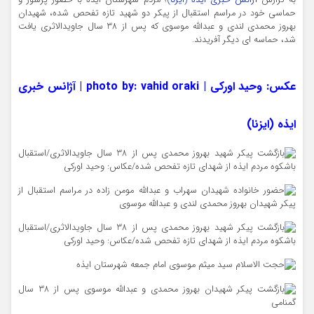
به گزارش
آژانس خبری ایذه (ایزنا)
؛ مردم شهرستان ایذه با حضوز پرشور و
حماسی خود در مراسم استقبال از پیکر دو شهید تازه تفحص شده، شهیدان
بهروز محمدی لندی و عبدالله موسوی که پس از 38 سال جاویدالاثری یافت
شد، حماسه ای دیگر آفریدند.
عکس: وحید اورکی | photo by: vahid oraki | آژانس خبری
ایذه (ایزنا)