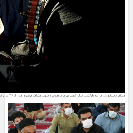
عشایر بختیاری در مراسم بازگشت پیکر شهید بهروز محمدی و شهید عبدالله موسوی پس از 38 سال جاویدالاثری/استقبال باشکوه مردم ایذه از شهدای تازه تفحص شده/عکاس: وحید اورکی