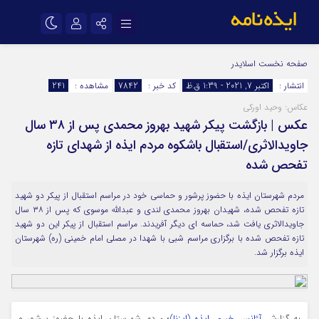
نام کاربری یا نشانی ایمیل
اینستاگرام
تلگرام
صفحه نخست
اسلایدر
انتشار :
اکتبر 7, 2021 - 1:39 ق.ظ
کد خبر :
7842
مشاهده :
241
سروش
ایتا
عکاس: وحید اورکی
رمز عبور
آپارات
اپلیکیشن
عکس | بازگشت پیکر شهید بهروز محمدی پس از ۳۸ سال
جاویدالاثری/استقبال باشکوه مردم ایذه از شهدای تازه
تفحص شده
مرا به خاطر بسپار
مردم شهرستان ایذه با حضوز پرشور و حماسی خود در مراسم استقبال از پیکر دو شهید
تازه تفحص شده، شهیدان بهروز محمدی لندی و عبدالله موسوی که پس از ۳۸ سال
جاویدالاثری یافت شد، حماسه ای دیگر آفریدند. مراسم استقبال از پیکر این دو شهید
تازه تفحص شده با برگزاری مراسم شبی با شهدا در مصلی امام خمینی (ره) شهرستان
ایذه برگزار شد.