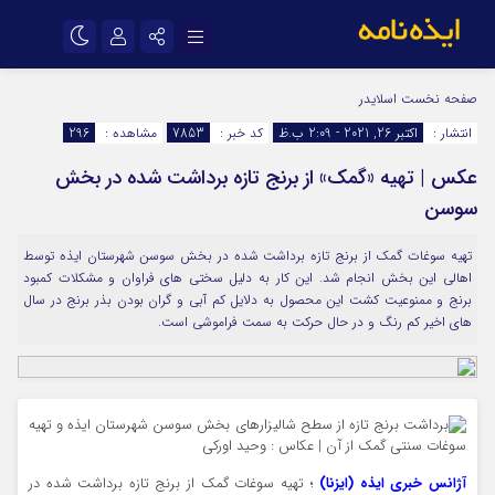
نام کاربری یا نشانی ایمیل
اینستاگرام
تلگرام
صفحه نخست
اسلایدر
انتشار :
اکتبر 26, 2021 - 2:09 ب.ظ
کد خبر :
7853
مشاهده :
296
سروش
ایتا
عکس | تهیه «گمک» از برنج تازه برداشت شده در بخش
رمز عبور
آپارات
اپلیکیشن
سوسن
تهیه سوغات گمک از برنج تازه برداشت شده در بخش سوسن شهرستان ایذه توسط
مرا به خاطر بسپار
اهالی این بخش انجام شد. این کار به دلیل سختی های فراوان و مشکلات کمبود
برنج و ممنوعیت کشت این محصول به دلایل کم آبی و گران بودن بذر برنج در سال
های اخیر کم رنگ و در حال حرکت به سمت فراموشی است.
آژانس خبری ایذه (ایزنا)
؛ تهیه سوغات گمک از برنج تازه برداشت شده در