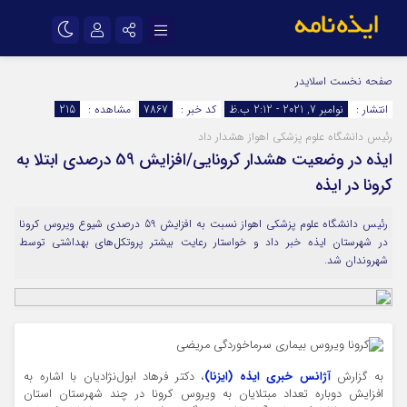
نام کاربری یا نشانی ایمیل
اینستاگرام
تلگرام
صفحه نخست
اسلایدر
انتشار :
نوامبر 7, 2021 - 2:12 ب.ظ
کد خبر :
7867
مشاهده :
215
سروش
ایتا
رئیس دانشگاه علوم پزشکی اهواز هشدار داد
رمز عبور
آپارات
اپلیکیشن
ایذه در وضعیت هشدار کرونایی/افزایش 59 درصدی ابتلا به
کرونا در ایذه
مرا به خاطر بسپار
رئیس دانشگاه علوم پزشکی اهواز نسبت به افزایش 59 درصدی شیوع ویروس کرونا
در شهرستان ایذه خبر داد و خواستار رعایت بیشتر پروتکل‌های بهداشتی توسط
شهروندان شد.
به گزارش
آژانس خبری ایذه (ایزنا)
، دکتر فرهاد ابول‌نژادیان با اشاره به
افزایش دوباره تعداد مبتلایان به ویروس کرونا در چند شهرستان استان