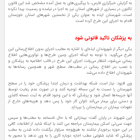
به گزارش خبرگزاری فارس، با پیگیری‌های به عمل آمده مشخص شد این قانون
تاکنون در بسیاری از شهرهای استان نیز به اجرا در نیامده و رسمیت پیدا نکرده
است، شهرستان ایذه به عنوان یکی از نخستین شهرهای استان خوزستان
اقدام به اجرای این طرح کرده است.
به پزشکان تاکید قانونی شود
یکی دیگر از شهروندان ایذه‌ای با اشاره به معایب اجرای بدون اطلاع‌رسانی این
طرح می‌گوید: با توجه به اینکه اجرای چنین طرح‌ها و نوآوری‌هایی اطلاع
رسانی می‌شود، انتظار می‌رفت اجرای این طرح در قالب اطلاعیه به پزشکان و
با نصب بنر اطلاع رسانی در مطب‌ها، سطح شهر و همچنین رسانه‌ها به
شهروندان اطلاع داده می‌شد.
وی افزود: نیاز است شبکه بهداشت و درمان ابتدا پزشکان خود را در سطح
شهرستان را نسبت به این مساله توجیه کنند و در صورت عدم رعایت توسط
آنها جریمه‌ها اعمال شود و پزشکی که با این وجود اقدام به ثبت نسخه کاغذی
و دستی برای بیمار می‌کند تاوان کار خود را پس دهد و هزینه‌های خارج از
تعهدات بیماران در بیمارستان را بپردازد.
این شهروند در پایان گفت: بیمارانی که با حال نامساعد به مطب‌ها و سپس
جهت سی‌
تی
اسکن بیمارستان مراجعه می کنند یا اینکه شاید از اطلاعات کافی
در این حوزه برخوردار نباشند به هیچ‌وجه سزاوار برگشت داده شدن به مطب‌
پزشکی که شاید شلوغی مطب اجازه دوباره کاری را به وی ندهد یا مجبور به