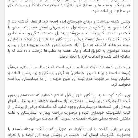
به پزشکان و مطب‌های سطح شهر ابلاغ کردند و فرصت داد که زیرساخت لازم
در سطح شهر آماده شود.
رئیس شبکه بهداشت و درمان شهرستان ایذه اضافه کرد: از هفته گذشته بعد از
تاکید جدی به پزشکان، در مرحله اول انجام سی‌
تی
اسکن به‌صورت بیمه‌ای با
ثبت در سامانه الکترونیک انجام می‌شد و به‌دلیل عدم هماهنگی و انجام ندادن
ثبت الکترونیک نسخ توسط برخی از پزشکان سطح شهر و ایجاد
نا
رضایتی
مردم در هفته گذشته، به دلیل آزاد حساب شدن خدمت مربوطه برای بیمار،
مجددا موضوع به تعویق افتاد و یک هفته به مطب‌ها فرصت داده شد که با
سامانه آشنا شده و اقدامات لازم‌ را انجام دهند.
یاراحمدی ادامه داد: ثبت نسخ مساله‌ای است که توسط سازمان‌های بیمه‌گر
(بیمه سلامت و بیمه تامین اجتماعی) به گردن پزشکان و بیمارستان افتاده و
سازمان بیمه در صورت عدم ثبت آن هیچ هزینه‌ای را به بیمارستان پرداخت
نخواهد کرد.
وی تاکید کرد: ما به پزشکان شهر از قبل اطلاع داده‌ایم که نسخه‌های بدون
ثبت الکترونیک در بیمارستان به‌صورت آزاد محاسبه خواهد شد و امکان انجام
بیمه‌ای این نسخه‌ها در بیمارستان وجود ندارد، که متاسفانه برخی از پزشکان از
ثبت الکترونیک خودداری کرده و درصورت مراجعه بیمار به بیمارستان به علت
داشتن نسخه دستی هزینه خدمت به صورت آ
زاد
دریافت می‌شود.
وی در پایان گفت: با این شرایط در صورتی‌ که پزشک مربوطه نسخه را
به‌صورت الکترونیک ارسال کند، خدمت در پوشش بیمه قرار گرفته و با تعرفه