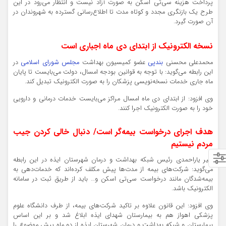
پرداخت هزینه سی‌
تی
اسکن به صورت آزاد نیست و
انتظار
می‌رود در این
طرح یک بازنگری مجدد و کوتاه مدت تا اطلاع‌رسانی گسترده به شهروندان در
آن صورت گیرد.
نسخه الکترونیک از ابتدای دی ماه اجباری است
محمدعلی محسنی
بندپی
عضو کمیسیون بهداشت
مجلس شورای اسلامی
در
این رابطه می‌گوید:
با توجه
به قوانین بودجه امسال، دولت می‌بایست تا پایان
ماه جاری خدمات نسخه‌نویسی پزشکان را به صورت الکترونیک تبدیل کند.
وی افزود: از ابتدای دی ماه امسال مراکز می‌بایست خدمات درمانی و دارویی
خود را به صورت الکترونیک اجرا کنند.
هدف اجرای درخواست بیمه‌گر است/ دنبال خالی کردن جیب
مردم نیستیم
امیر یاراحمدی رئیس شبکه بهداشت و درمان شهرستان ایذه در این رابطه
می‌گوید: شرکت‌های بیمه از مدت‌ها پیش مکلف کرده‌اند که خدمات‌دهی به
بیمه‌شدگان مانند درخواست سی‌
تی
اسکن و… باید از طریق ثبت در سامانه
الکترونیک باشد.
وی افزود: این قانون علاوه بر تاکید شرکت‌های بیمه، از طرف دانشگاه علوم
پزشکی اهواز هم به بیمارستان شهدای ایذه ابلاغ شد و بر این اساس
بیمارستان و شبکه بهداشت و درمان شهرستان ایذه از دو ماه پیش موضوع را