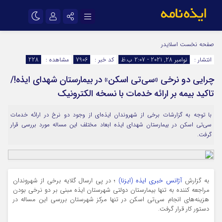
نام کاربری یا نشانی ایمیل
اینستاگرام
تلگرام
صفحه نخست
اسلایدر
انتشار :
نوامبر 28, 2021 - 2:07 ب.ظ
کد خبر :
7906
مشاهده :
228
سروش
ایتا
چرایی دو نرخی «سی‌تی اسکن» در بیمارستان شهدای ایذه!/
رمز عبور
آپارات
اپلیکیشن
تاکید بیمه بر ارائه خدمات با نسخه الکترونیک
با توجه به گزارشات برخی از شهروندان ایذه‌ای از وجود دو نرخ در ارائه خدمات
مرا به خاطر بسپار
سی‌تی اسکن در بیمارستان شهدای ایذه ابعاد مختلف این مساله مورد بررسی قرار
گرفت.
به گزارش
آژانس خبری ایذه (ایزنا)
؛ در پی ارسال گلایه برخی از شهروندان
مراجعه کننده به تنها بیمارستان دولتی شهرستان ایذه مبنی بر دو نرخی بودن
هزینه‌های انجام سی‌
تی
اسکن در تنها مرکز شهرستان بررسی این مساله در
دستور کار قرار گرفت.