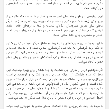
مکان درخور نام شهرستان ایذه در ادوار اخیر به صورت جدی مورد کم‌توجهی
قرار گرفته است.
این بی‌توجهی در طول چند سال اخیر به حدی نمایان شده است که علاوه بر از
بین رفتن زیرساخت‌های قدیمی مانند جاده، نورپردازی، فضای سبز و… دیگر
محلی برای تفریح شهروندان ایذه‌ای نیست و تنها در برهه‌ای خاص مانند
ترقه‌پراکنی چهارشنبه سوری مورد توجه بوده و در مابقی ایام میزبان برخی افراد
خاص و مشتریان چای خانه سنتی است.
با این وجود چنین ظرفیت‌هایی در شهرها و مناطق دیگر علاوه بر تبدیل شدن
به یک برند فرهنگی، به یک نماد گردشگری تبدیل شده و با توسعه کسب و
کارهایی مانند صنایع دستی و غذاهای سنتی در مسیر و محل این آثار سهمی
اساسی در ایجاد اشتغال به واسطه جذب گردشگران خارجی و داخلی برای تمام
فصول ایجاد می‌کند.
اگر بخواهیم فراتر از معرفی این ظرفیت به چند راهکار برای بهبود وضعیت این
محل که صرفا پارکینگ آن روزانه میزبان تردد ورزشکاران و کوهنوردان است
بپردازیم، مواردی برای ساماندهی به ذهن می‌رسد که در طول ادوار مختلف بیان
شده است و حتی شهردار ایذه در گفت‌وگویی در این رابطه از ساماندهی این
مکان و وارد شدن به فضای صنعت گردشگری تا پایان سال در آن خبر داد ولی
با توجه به عدم انجام هیچ کار عملیاتی در آن، ساماندهی این وضعیت بنابر
اصول اساسی در این بازه کوتاه زمانی تا پایان سال غیر ممکن به نظر می‌رسد.
با توجه به اینکه تالار ورودی جاده اشکفت سلمان متعلق به شهرداری ایذه بوده،