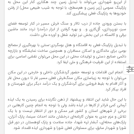
از این‌رو شهرداری می‌تواند با تبدیل زمین چند هکتاری کنار این محل به
پارکینگ عمومی (زیر زمین و هم‌سطح، با توجه به شیب طبیعی محل) از رفتن
خودروها به پارکینگ فعلی پیشگیری کند.
با بستن ورودی جاده از درب تالار و سنگ فرش مسیر در کنار توسعه فضای
سبز، نورپردازی، گُل‌کاری و… و بهره گرفتن از ابزار درآمدزا تردد مانند ماشین
برقی و کالسکه در این بخش نیز تولید شغل و آورده مالی داشت.
با تبدیل پارکینگ فعلی به اقامتگاه و هتل بومگردی-سنتی با بهره‌گیری از مصالح
بومی برای ماندگاری و اسکان مسافران و همچنین ساخت نمایشگاه و بازارچه
دائمی صنایع دستی و تولیدات محلی در این محل می‌توان نقشی اساسی برای
استفاده از این ظرفیت فرهنگی و ملی ایفا کرد.
با انجام این اقدامات و توسعه حضور گردشگران داخلی و خارجی در این مکان
می‌توان با توجه به زیباسازی مکان سنگ‌فرش فعلی مسیر غار تا درون محل غار
و آثار اقدام به بلیط فروشی برای گردشگران و یک درآمد دیگر برای شهرستان و
افراد بیکار کرد.
با این حال شاید این انتقاد و پیشنهاد از ذهن نگارنده برای رسیدن به یک ایذه
آرمانی کمی فراتر از کارها در ایذه باشد ولی با توجه به انجام چنین کارهایی در
برخی از شهرهای استان و کشور غیر ممکن و دور از انتظار نیست و با یک
تلاش و عزم جدی به عنوان کارنامه‌ای درخشان مانند احداث سینما، پارک آنزان،
پارک‌های محله‌ای، آبشار تپه شهدا، جاده سلامت و پارک کوهستان در دور قبل
شورا و شهردار سابق، برای مسئولان فعلی شورا و شهرداری ایذه قلمداد شود.