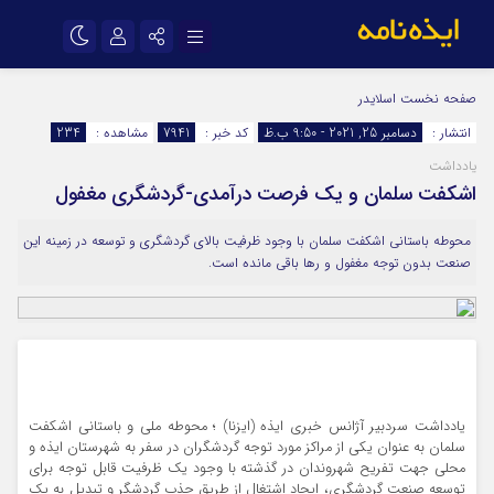
نام کاربری یا نشانی ایمیل
اینستاگرام
تلگرام
صفحه نخست
اسلایدر
انتشار :
دسامبر 25, 2021 - 9:50 ب.ظ
کد خبر :
7941
مشاهده :
234
سروش
ایتا
یادداشت
رمز عبور
آپارات
اپلیکیشن
اشکفت سلمان و یک فرصت درآمدی-گردشگری مغفول
محوطه باستانی اشکفت سلمان با وجود ظرفیت بالای گردشگری و توسعه در زمینه این
مرا به خاطر بسپار
صنعت بدون توجه مغفول و رها باقی مانده است.
یادداشت سردبیر آژانس خبری ایذه (ایزنا) ؛ محوطه ملی و باستانی اشکفت
سلمان به عنوان یکی از مراکز مورد توجه گردشگران در سفر به شهرستان ایذه و
محلی جهت تفریح شهروندان در گذشته با وجود یک‌ ظرفیت قابل توجه برای
توسعه صنعت گردشگری، ایجاد اشتغال از طریق جذب گردشگر و تبدیل به یک