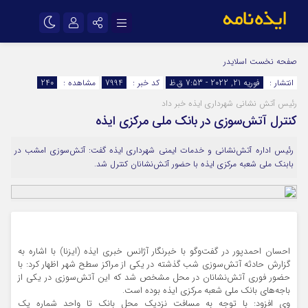
نام کاربری یا نشانی ایمیل
اینستاگرام
تلگرام
صفحه نخست
اسلایدر
انتشار :
فوریه 21, 2022 - 7:53 ق.ظ
کد خبر :
7994
مشاهده :
240
سروش
ایتا
رئیس آتش نشانی شهرداری ایذه خبر داد
رمز عبور
آپارات
اپلیکیشن
کنترل آتش‌سوزی در بانک ملی مرکزی ایذه
رئیس اداره آتش‌نشانی و خدمات ایمنی شهرداری ایذه گفت: آتش‌سوزی امشب در
مرا به خاطر بسپار
بابنک ملی شعبه مرکزی ایذه با حضور آتش‌نشانان کنترل شد.
احسان احمدپور در گفت‌وگو با خبرنگار آژانس خبری ایذه (ایزنا) با اشاره به
گزارش حادثه آتش‌سوزی شب گذشته در یکی از مراکز سطح شهر اظهار کرد: با
حضور فوری آتش‌نشانان در محل مشخص شد که این آتش‌سوزی در یکی از
باجه‌های بانک ملی شعبه مرکزی ایذه بوده است.
وی افزود: با توجه به مسافت نزدیک محل بانک تا واحد شماره یک