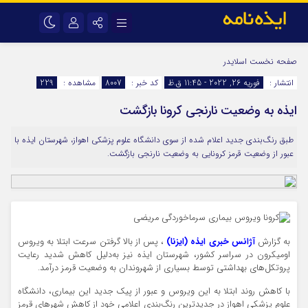
نام کاربری یا نشانی ایمیل
اینستاگرام
تلگرام
صفحه نخست
اسلایدر
انتشار :
فوریه 26, 2022 - 11:45 ق.ظ
کد خبر :
8007
مشاهده :
229
سروش
ایتا
ایذه به وضعیت نارنجی کرونا بازگشت
رمز عبور
آپارات
اپلیکیشن
طبق رنگ‌بندی جدید اعلام شده از سوی دانشگاه علوم پزشکی اهواز، شهرستان ایذه با
عبور از وضعیت قرمز کرونایی به وضعیت نارنجی بازگشت.
مرا به خاطر بسپار
به گزارش
آژانس خبری ایذه (ایزنا)
، پس از بالا گرفتن سرعت ابتلا به ویروس
اومیکرون در سراسر کشور، شهرستان ایذه نیز به‌دلیل کاهش شدید رعایت
پروتکل‌های بهداشتی توسط بسیاری از شهروندان به وضعیت قرمز درآمد.
با کاهش روند ابتلا به این ویروس و عبور از پیک جدید این بیماری، دانشگاه
علوم پزشکی اهواز در جدیدترین رنگ‌بندی اعلامی خود از کاهش شهرهای قرمز