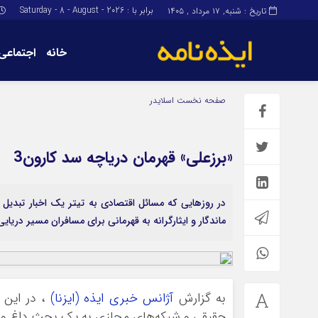
برابر با : Saturday - 8 - August - 2026
تاریخ : شنبه, ۱۷ مرداد , ۱۴۰۵
خانه
اجتماعی
برگه نمونه
برگه نمونه
صفحه نخست
اسلایدر
درباره ما
«برزعلی» قهرمان دریاچه سد کارون3
در روزهایی که مسائل اقتصادی به تیتر یک اخبار تبد
ماندگار و ایثارگرانه به قهرمانی برای مسافران مسیر دریایی سد کارو
به گزارش
آژانس خبری ایذه (ایزنا)
، در این ر
حقیقی و شبکه‌های مجازی به یک بحث داغ و پر