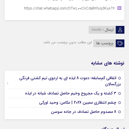
https://chat.whatsapp.com/DTwL00CnCdaB9fuqdKu8T4
ارسال :
modir
این مطلب بدون برچسب می باشد.
برچسب ها
نوشته های مشابه
اتفاقی کم‌سابقه؛ دعوت 8 ایذه ای به اردوی تیم کشتی فرنگی
09 جولای 2026
بزرگسالان
09 فوریه 2026
۳ کشته و یک مجروح وخیم حاصل تصادف شبانه در ایذه
01 فوریه 2026
چشم انتظاری ممبین 2026 | عکاس: وحید اورکی
07 ژانویه 2026
8 مصدوم حاصل تصادف در جاده سوسن