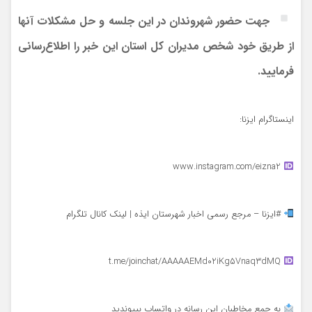
جهت حضور شهروندان در این جلسه و حل مشکلات آنها
از طریق خود شخص مدیران کل استان این خبر را اطلاع‌رسانی
فرمایید.
اینستاگرام ایزنا:
www.instagram.com/eizna2
#ایزنا – مرجع رسمی اخبار شهرستان ایذه | لینک کانال تلگرام
t.me/joinchat/AAAAAEMd02iKg5Vnaq3dMQ
به جمع مخاطبان این رسانه در واتساپ بپیوندید