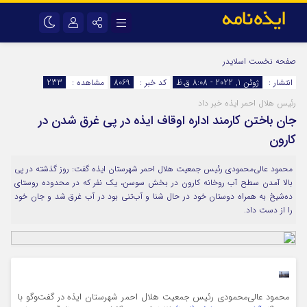
نام کاربری یا نشانی ایمیل
اینستاگرام
تلگرام
صفحه نخست
اسلایدر
انتشار :
ژوئن 1, 2022 - 8:08 ق.ظ
کد خبر :
8069
مشاهده :
233
سروش
ایتا
رئیس هلال احمر ایذه خبر داد
رمز عبور
آپارات
اپلیکیشن
جان باختن کارمند اداره اوقاف ایذه در پی غرق شدن در
کارون
مرا به خاطر بسپار
محمود عالی‌محمودی رئیس جمعیت هلال احمر شهرستان ایذه گفت: روز گذشته در پی
بالا آمدن سطح آب روخانه کارون در بخش سوسن، یک نفر که در محدوده روستای
ده‌شیخ به همراه دوستان خود در حال شنا و آب‌تنی بود در آب غرق شد و جان خود
را از دست داد.
محمود عالی‌محمودی رئیس جمعیت هلال احمر شهرستان ایذه در گفت‌و‌گو با