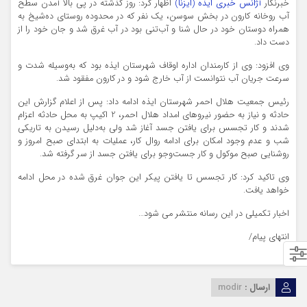
خبرنگار
آژانس خبری ایذه (ایزنا)
اظهار کرد: روز گذشته در پی بالا آمدن سطح
آب روخانه کارون در بخش سوسن، یک نفر که در محدوده روستای ده‌شیخ به
همراه دوستان خود در حال شنا و آب‌تنی بود در آب غرق شد و جان خود را از
دست داد.
وی افزود: وی از کارمندان اداره اوقاف شهرستان ایذه بود که به‌وسیله شدت و
سرعت جریان آب نتوانست از آب خارج شود و در کارون مفقود شد.
رئیس جمعیت هلال احمر شهرستان ایذه ادامه داد: پس از اعلام گزارش این
حادثه و نیاز به حضور نیروهای امداد هلال احمر، 2 اکیپ به محل حادثه اعزام
شدند و کار تجسس برای یافتن جسد آغاز شد ولی به‌دلیل رسیدن به تاریکی
شب و عدم وجود امکان برای ادامه روال کار، عملیات به ابتدای صبح امروز و
روشنایی صبح موکول و کار جست‌و‌جو برای یافتن جسد از سر گرفته شد.
وی تاکید کرد: کار تجسس تا یافتن پیکر این جوان غرق شده در محل ادامه
خواهد یافت.
اخبار تکمیلی در این رسانه منتشر می شود…
انتهای پیام/
ارسال :
modir