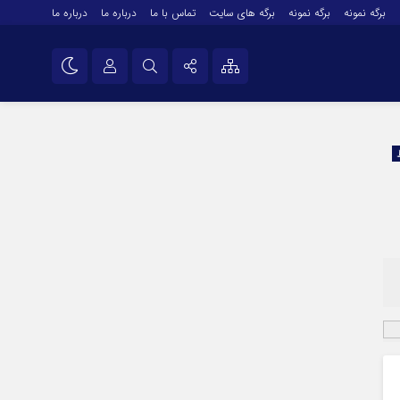
برگه نمونه
برگه نمونه
برگه های سایت
تماس با ما
درباره ما
درباره ما
درباره ما
نام کاربری یا نشانی ایمیل
اینستاگرام
تلگرام
رمز عبور
سروش
ایتا
مرا به خاطر بسپار
آپارات
اپلیکیشن