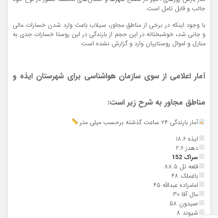
جالب و قابل تامل است.
با وجود اینکه در برخی از مناطق مجاور، سیلاب باعث وارد شدن خسارات مالی
و جانی شد، خوشبختانه در این حجم از بارندگی در این روستا خسارات جدی به
منازل و اموال روستاییان وارد و گزارش نشده است.
آمار اعلامی از سوی سازمان هواشناسی برای شهرستان ایذه و
مناطق مجاور به شرح زیر است:
آمار بارندگی ۲۴ ساعت گذشته برحسب میلی متر
ایذه 18.6
دهدز 2.6
سراک 152
قلعه تل 88.5
باغملک 48
امامزاده عبدالله 45
مال آقا 30
صیدون 58
شیوند 8