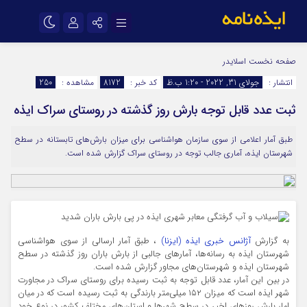
نام کاربری یا نشانی ایمیل
اینستاگرام
تلگرام
صفحه نخست
اسلایدر
انتشار :
جولای 31, 2022 - 1:20 ب.ظ
کد خبر :
8172
مشاهده :
250
سروش
ایتا
ثبت عدد قابل توجه بارش روز گذشته در روستای سراک ایذه
رمز عبور
آپارات
اپلیکیشن
طبق آمار اعلامی از سوی سازمان هواشناسی برای میزان بارش‌های تابستانه در سطح
شهرستان ایذه، آماری جالب توجه در روستای سراک گزارش شده است.
مرا به خاطر بسپار
به گزارش
آژانس خبری ایذه (ایزنا)
، طبق آمار ارسالی از سوی هواشناسی
شهرستان ایذه به رسانه‌ها، آمار‌های جالبی از بارش باران روز گذشته در سطح
شهرستان ایذه و شهرستان‌های مجاور گزارش شده است.
در بین این آمار، عدد قابل توجه به ثبت رسیده برای روستای سراک در مجاورت
شهر ایذه است که میزان ۱۵۲ میلی‌متر بارندگی به ثبت رسیده است که در میان
امار بارش روز‌های اخیر در سطح شهر‌ها و استان‌های مختلف کشور در نوع خود