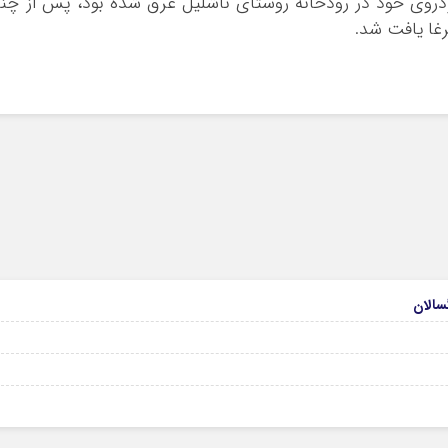
ودروی خود در رودخانه روستای ناشلیل غرق شده بود، پس از چن
غا یافت شد.