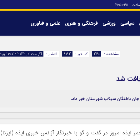
اعت :
19:50:45
سیاسی
ورزشی
فرهنگی و هنری
علمی و فناوری
برگه های سایت
تماس با ما
مشاهده :
240
کد خبر :
8192
انتشار :
آگوست 2, 2022 - 10:07 ق.ظ
یافت شد
جان باختگان سیلاب شهرستان خبر داد.
یذه امروز در گفت و گو با خبرنگار آژانس خبری ایذه (ایزنا) 