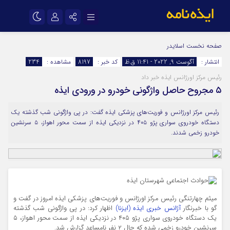
نام کاربری یا نشانی ایمیل
اینستاگرام
تلگرام
صفحه نخست
اسلایدر
انتشار :
آگوست 9, 2022 - 11:41 ق.ظ
کد خبر :
8197
مشاهده :
234
سروش
ایتا
رئیس مرکز اورژانس ایذه خبر داد
رمز عبور
آپارات
اپلیکیشن
۵ مجروح حاصل واژگونی خودرو در ورودی ایذه
رئیس مرکز اورژانس و فوریت‌های پزشکی ایذه گفت: در پی واژگونی شب گذشته یک
مرا به خاطر بسپار
دستگاه خودروی سواری پژو ۴۰۵ در نزدیکی ایذه از سمت محور اهواز، ۵ سرنشین
خودرو زخمی شدند.
میثم چهارتنگی رئیس مرکز اورژانس و فوریت‌های پزشکی ایذه امروز در گفت و
گو با خبرنگار
آژانس خبری ایذه (ایزنا)
اظهار کرد: در پی واژگونی شب گذشته
یک دستگاه خودروی سواری پژو ۴۰۵ در نزدیکی ایذه از سمت محور اهواز، ۵
سرنشین خودرو زخمی شده که حال ۲ نفر نامساعد گزارش شد.