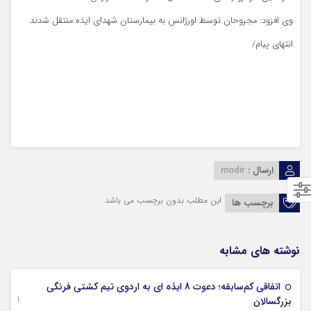
وی افزود: مجروحان توسط اورژانس به بیمارستان شهدای ایذه منتقل شدند.
انتهای پیام/
۵ مجروح حاصل واژگونی خودرو در ورودی ایذه
ارسال :
modir
این مطلب بدون برچسب می باشد.
برچسب ها
نوشته های مشابه
اتفاقی کم‌سابقه؛ دعوت 8 ایذه ای به اردوی تیم کشتی فرنگی
09 جولای 2026
بزرگسالان