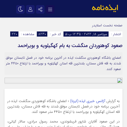
نام کاربری یا نشانی ایمیل
اینستاگرام
تلگرام
صفحه نخست
اسلایدر
انتشار :
سپتامبر 18, 2022 - 12:35 ب.ظ
کد خبر :
8230
مشاهده :
220
سروش
ایتا
صعود کوهنوردان منگشت به بام کهگیلویه و بویراحمد
رمز عبور
آپارات
اپلیکیشن
اعضای باشگاه کوهنوردی منگشت ایذه در آخرین برنامه خود در فصل تابستان موفق
شدند به قله قاش مستان، بلندترین قله استان کهکیلویه و بویراحمد با ارتفاع ۴۴۵۰ متر
مرا به خاطر بسپار
صعود کنند.
به گزارش
آژانس خبری ایذه (ایزنا)
؛ اعضای باشگاه کوهنوردی منگشت ایذه در
آخرین برنامه خود در فصل تابستان موفق شدند به قله قاش مستان، بلندترین
قله استان کهکیلویه و بویراحمد با ارتفاع ۴۴۵۰ متر صعود کنند.
در این صعود آقایان شاپور قریشوندی، محمد رسول مرادی، سالار کیانی،