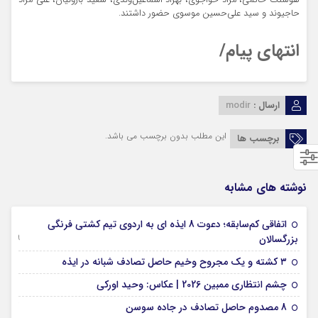
هوشنگ حاتمی، مراد خواجوی، بهزاد اسماعیل‌وندی، سعید بارونیان، علی مراد
حاجیوند و سید علی‌حسین موسوی حضور داشتند.
انتهای پیام/
ارسال :
modir
این مطلب بدون برچسب می باشد.
برچسب ها
نوشته های مشابه
اتفاقی کم‌سابقه؛ دعوت 8 ایذه ای به اردوی تیم کشتی فرنگی
09 جولای 2026
بزرگسالان
09 فوریه 2026
۳ کشته و یک مجروح وخیم حاصل تصادف شبانه در ایذه
01 فوریه 2026
چشم انتظاری ممبین 2026 | عکاس: وحید اورکی
07 ژانویه 2026
8 مصدوم حاصل تصادف در جاده سوسن