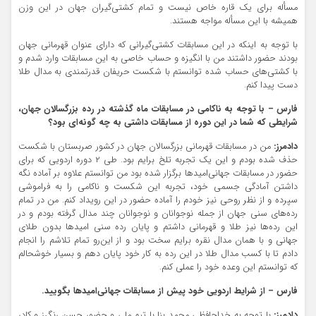
مسأله برای یک قاره خاص نیست و تمام کشتی‌گیران جهان در این وزن
همیشه با این مسأله مواجه هستند.
با توجه به اینکه در این مسابقات کشتی‌گیرانی که دارای عنوان قهرمانی جهان
بودند حضور داشتند من با انگیزه و حساب خاصی به این مسابقات وارد شدم و
با کشتی‌های حساب شده توانستم با شکست حریفان قدرتمندی به مدال طلا
دست پیدا کنم.
فارس – با توجه به ناکامی در مسابقات ماه گذشته در رده بزرگسالان جهان،
شرایطی که شما در این دوره از مسابقات داشتی به چه گونه‌ای بود؟
دادمرز:
من در مسابقات قهرمانی بزرگسالان جهان در کشور صربستان با شکست
حذف شده بودم و این یک تجربه تلخ برایم بود. طی ۲ دوره اردویی که برای
حضور در مسابقات جهانی‌امید‌ها برگزار شده بود من توانستم علاوه بر آماده نگه
داشتن آمادگی جسمی خود، تجربه این شکست و ناکامی را به فراموشی
سپرده و از نظر روحی نیز خودم را آماده حضور در این رویداد کنم. من در تمام
رده‌های سنی جهان از جمله نوجوانان و نوجوانان چند مدال گرفته بودم و در
این رده‌ها نیز طلا و قهرمانی داشتم و پایان رده سنی ‌امید‌ها بدون طلای
جهانی و با همان مدال نقره برایم سخت بود و از این‌رو تمام تلاشم را انجام
دادم تا با کسب مدال طلا در این رده به کار خود پایان دهم و بسیار خوشحالم
که توانستم این وعده خود را عملی کنم.
فارس – از شرایط اردویی خود پیش از مسابقات جهانی‌امید‌ها بگویید.
دادمرز:
با توجه به خداحافظی محمد بنا با تیم ملی و حضور حسن رنگرز و کادر