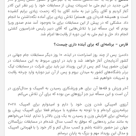
فنی جدید در تیم ملی ما تمرینات پیش از مسابقات خود را زیر نظر این کادر
آغاز کردیم و آقای رنگرز نیز به مانند آقای بنا (که زحمت زیادی برایم کشیده
است و همیشه قدردان وی هستم) تلاش زیادی برای آماده نگه‌داشتن ما انجام
داد. مشکلی که در پیش از این مسابقات برای ما به‌وجود آمد عدم صدور ویزا
بودم که این مسأله نیز با تلاش‌هایی که آقای دبیر رئیس فدراسیون کشتی
انجام داد حل و تیم ملی به این دوره از رقابت‌ها اعزام شد.
فارس – برنامه‌ای که برای آینده داری چیست؟
دادمرز: پس از چند روز استراحت در ایذه، ۱۰ روز دیگر مسابقات جام جهانی در
کشور آذربایجان آغاز خواهد شد و باید در اردوی مربوط به این مسابقات در
تهران حضور پیدا کنم. پس از این رویداد نیز باید برای شرکت در مسابقات لیگ
برتر باشگاه‌های کشور به میدان بروم و پس از آن نیز دوباره وارد چرخه رقابت
و تمرینات خواهیم شد.
آخر ورزش و قله‌ها آن برای هر ورزشکاری رسیدن به المپیک و مدال‌آوری در
آن است و این مسأله نیز جز آرزو‌های من بوده که برای آن تلاش می‌کنم.
آرزوی المپیکی شدن وزن خود را دارم و‌ امیدوارم برای المپیک ۲۰۲۸
برنامه‌ریزی کرده‌ام و با توجه به مشاوره با مربیانم فعلا برای المپیک پیش رو
برنامه‌ای برای افزایش وزن و رسیدن به یک وزن بالاتر را ندارم. ابتدا می‌خواهم
به مانند سایر رده‌هایی که موفق به کسب مدال شده‌ام در مسابقات بزرگسالان
جهان نیز حضور داشته باشم و کسب مدال کنم و کار خود را با قهرمانی المپیک
و مدال این رویداد مهم و بزرگ به پایان برسانم.