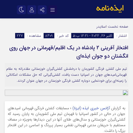
نام کاربری یا نشانی ایمیل
اینستاگرام
تلگرام
صفحه نخست
اسلایدر
انتشار :
اکتبر 26, 2022 - 12:21 ب.ظ
کد خبر :
8309
مشاهده :
227
سروش
ایتا
افتخار آفرینی ۲ پادشاه در یک اقلیم/قهرمانی در جهان روی
رمز عبور
آپارات
اپلیکیشن
انگشتان دو جوان ایذه‌ای
تیم ملی کشتی فرنگی کشورمان با درخشش کشتی‌گیران خوزستانی مقتدرانه به مقام
مرا به خاطر بسپار
قهرمانی‌امید‌های جهان در اسپانیا دست یافت، کشتی‌گیرانی که حل مشکلات امکاناتی
را زمینه‌ای برای خودنمایی دوباره کشتی فرنگی خوزستان در جهان عنوان کردند.
به گزارش
آژانس خبری ایذه (ایزنا)
؛ مسابقات کشتی فرنگی قهرمانی ‌امید‌های
جهان در حالی در کشور اسپانیا با قهرمان تیم ملی کشورمان به پایان رسید که
کشتی‌گیران خوزستانی و مدال‌های طلای آنها در این دیدار‌ها به‌ویژه در مصاف
مستقیم با حریفان مدعی قهرمانی نقشی بسیار پررنگ و اساسی در این افتخار
بزرگ را داشت.