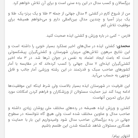
بزرگسالان و کسب مدال در این رده سنی است و برای آن تلاش خواهم کرد.
من از شروع کارم در کشتی ۴ مدال جهانی از جمله ۳ طلا و یک برنز؛ یک طلا و
یک برنز آسیا و چندین مدال بین‌المللی دارم و می‌خواهم همیشه برای
موفقیت تلاش کنم.
فارس – کمی در باره ورزش و کشتی ایذه صحبت کنید.
محمدی:
کشتی ایذه در سال‌های اخیر عملکرد بسیار خوبی را داشته است و
این نتایج مرهون تلاش‌های مربیان شهرستان و کشتی‌گیران پیشکسوتی
است که باعث ایجاد اعتماد به نفس در جوان تر‌ها شد. در ۳ ماه اخیر
کشتی‌گیران ایذه‌ای ۷ مدال جهانی را کسب کرده‌اند که در مقایسه با آمار
کشور‌های صاحب سبک و قدرتمند در این رشته ورزشی آمار جالب و قابل
توجهی به حساب می‌آید.
این ظرفیت در شهرستان ایذه بسیار بالاست ولی شرط اینکه این موفقیت‌ها
ادامه پیدا کند نیز حمایت مسئولان از ورزشکاران و فراهم کردن امکانات مورد
نیاز برای تمرین آنهاست.
کشتی و ورزش ایذه همیشه در رده‌های مختلف ملی پوشان زیادی داشته و
صاحب مدال و عناوین مختلف شده است ولی هیچ گاه نتوانسته در سطوح
جهانی در رده بزرگسالان صاحب مدال شود و‌امیدواریم این بار با حمایت و
همکاری مسئولان شاهد شکسته شدن این طلسم باشیم.
انتهای پیام/