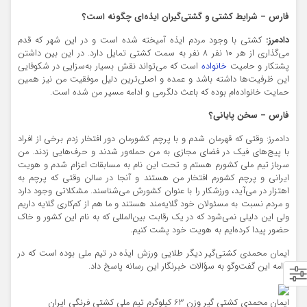
فارس – شرایط کشتی و گشتی‌گیران ایذه‌ای چگونه است؟
دادمرز:
کشتی با وجود مردم ایذه آمیخته شده است و در این شهر که قدم
می‌گذاری از هر ۱۰ نفر ۸ نفر به سمت کشتی تمایل دارد. در این بین داشتن
پشتکار و حامیت
خانواده
است که می‌تواند نقش بسیار به‌سزایی در شکوفایی
این ظرفیت‌ها داشته باشد و عمده و اصلی‌ترین دلیل موفقیت من نیز همین
حمایت خانواده‌ام بوده که باعث دلگرمی و ادامه مسیر من شده است.
فارس – سخن پایانی؟
دادمرز: وقتی که قهرمان شدم و با پرچم کشورمان دور افتخار زدم برخی از افراد
با پیج‌های فیک در فضای مجازی به من حمله‌ور شدند و حرف‌هایی زدند. من
سرباز تیم ملی کشورم هستم و تحت این نام به مسابقات اعزام شدم و هویت
ایرانی و پرچم کشورم افتخار من هستند و آنجا در سالن وقتی که پرچم به
اهتزار در می‌آید، ورزشکار را با عنوان کشورش می‌شناسند. مشکلاتی وجود دارد
و مردم نسبت به مسئولان خود گلایه‌مند هستند و ما هم از کم‌کاری گلایه داریم
ولی این دلیلی نمی‌شود که در یک رقابت بین‌المللی که به نام این کشور و خاک
حضور پیدا کرده‌ایم به هویت خود پشت کنیم.
ایمان محمدی کشتی‌گیر دیگر طلایی ورزش ایذه در تیم ملی بوده است که در
ادامه این گفت‌و‌گو به سؤالات خبرنگار این رسانه پاسخ داد.
ایمان محمدی کشتی گیر وزن 63 کیلوگرم تیم ملی کشتی فرنگی ایران