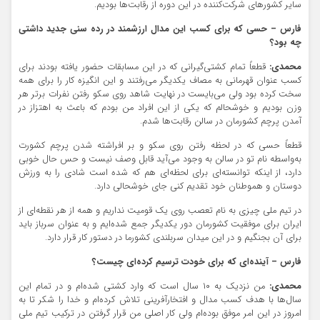
سایر کشور‌های شرکت‌کننده در این دوره از رقابت‌ها بودیم.
فارس – حسی که برای کسب این مدال ارزشمند در رده سنی جدید داشتی
چه بود؟
محمدی:
قطعاً تمام کشتی‌گیرانی که در این مسابقات حضور یافته بودند برای
کسب عنوان قهرمانی به مصاف یکدیگر می‌رفتند و این انگیزه کار را برای همه
سخت کرده بود ولی می‌بایست در نهایت شاهد روی سکو رفتن نفرات برتر هر
وزن بودیم و خوشحالم که یکی از این افراد من بودم که باعث به اهتزاز در
آمدن پرچم کشورمان در سالن رقابت‌ها شدم.
قطعاً حسی که در لحظه رفتن روی سکو و بر افراشته شدن پرچم کشورت
به‌واسطه نام تو در سالن به وجود می‌آید قابل وصف نیست و حس حال خوبی
دارد، از اینکه توانسته‌ای برای لحظه‌ای هم که شده است شادی را به ورزش
دوستان و هموطنان خود تقدیم کنی جای خوشحالی دارد.
در تیم ملی چیزی به نام تعصب روی یک قومیت نداریم و همه از هر نقطه‌ای از
ایران برای موفقیت کشورمان دور یکدیگر جمع شده‌ایم و به عنوان سرباز باید
برای آن بجنگیم و در این میدان سربلندی کشورما در دستور کار قرار دارد.
فارس – آینده‌ای که برای خودت ترسیم کرده‌ای چیست؟
محمدی:
من نزدیک به ۱۰ سال است که وارد کشتی شده‌ام و در تمام این
سال‌ها با هدف کسب مدال و افتخارآفرینی تلاش کرده‌ام و خدا را شکر تا به
امروز در این امر موفق بوده‌ام ولی کار اصلی من قرار گرفتن در ترکیب تیم ملی