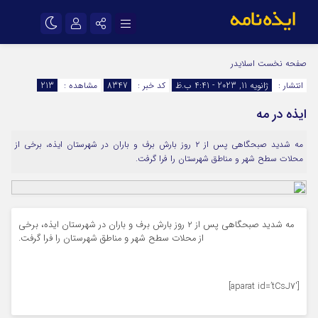
نام کاربری یا نشانی ایمیل
اینستاگرام
تلگرام
صفحه نخست
اسلایدر
انتشار :
ژانویه 11, 2023 - 4:41 ب.ظ
کد خبر :
8347
مشاهده :
213
سروش
ایتا
ایذه در مه
رمز عبور
آپارات
اپلیکیشن
مه شدید صبحگاهی پس از ۲ روز بارش برف و باران در شهرستان ایذه، برخی از
محلات سطح شهر و مناطق شهرستان را فرا گرفت.
مرا به خاطر بسپار
مه شدید صبحگاهی پس از ۲ روز بارش برف و باران در شهرستان ایذه، برخی
از محلات سطح شهر و مناطق شهرستان را فرا گرفت.
[aparat id=’tCsJ7′]