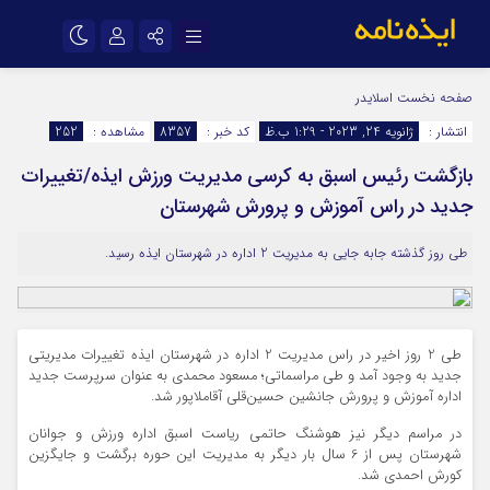
نام کاربری یا نشانی ایمیل
اینستاگرام
تلگرام
صفحه نخست
اسلایدر
انتشار :
ژانویه 24, 2023 - 1:29 ب.ظ
کد خبر :
8357
مشاهده :
252
سروش
ایتا
بازگشت رئیس اسبق به کرسی مدیریت ورزش ایذه/تغییرات
رمز عبور
آپارات
اپلیکیشن
جدید در راس آموزش و پرورش شهرستان
طی روز گذشته جابه جایی به مدیریت 2 اداره در شهرستان ایذه رسید.
مرا به خاطر بسپار
طی 2 روز اخیر در راس مدیریت 2 اداره در شهرستان ایذه تغییرات مدیریتی
جدید به وجود آمد و طی مراسماتی؛ مسعود محمدی به عنوان سرپرست جدید
اداره آموزش و پرورش جانشین حسین‌قلی آقاملاپور شد.
در مراسم دیگر نیز هوشنگ حاتمی ریاست اسبق اداره ورزش و جوانان
شهرستان پس از 6 سال بار دیگر به مدیریت این حوره برگشت و جایگزین
کورش احمدی شد.